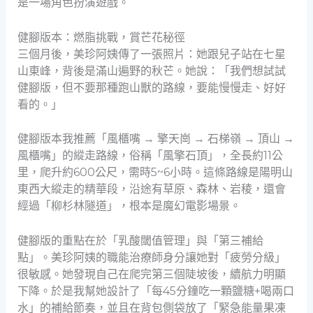
是一場角色扮演遊戲。
健腳版本：燃脂挑戰，賞芒花秘徑
三個月後，美珍阿姨傳了一張照片：她跟兒子站在七星
山東峰，背後是滿山遍野的秋芒。她說：「我們想試試
健腳版，但不要那種跑山獸的路線，要能慢慢走、好好
看的。」
健腳版本我推薦「風櫃嘴 → 擎天崗 → 石梯嶺 → 頂山 →
風櫃嘴」的縱走路線，俗稱「風擎石頂」，全長約11公
里，爬升約600公尺，需時5~6小時。這條路線是陽明山
東西大縱走的精華段，沿途有草原、森林、岩稜，還會
經過「柳杉林隧道」，根本是魔幻電影場景。
健腳版的重點在於「乳酸閾值管理」與「第三補給
點」。美珍阿姨的職能治療師身分讓她對「疲勞分級」
很敏感。她發現自己在爬完第三個陡坡後，續航力明顯
下降。於是我幫她設計了「每45分鐘吃一顆鹽糖+喝兩口
水」的補給節奏，並且在背包側袋放了「緊急能量果凍