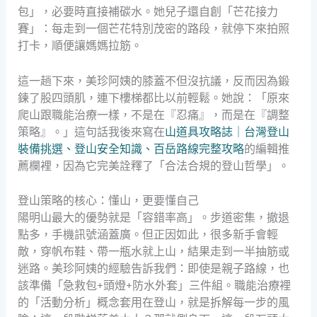
包」，必要時直接補碳水。她兒子還自創「芒花接力
賽」：每走到一個芒花特別茂密的路段，就停下來拍照
打卡，順便讓媽媽拉筋。
這一趟下來，美珍阿姨的膝蓋不但沒抗議，反而因為鍛
鍊了股四頭肌，連下樓梯都比以前輕鬆。她說：「原來
爬山跟職能治療一樣，不是在『忍痛』，而是在『調整
策略』。」這句話我後來寫在
山道具攻略誌｜台灣登山
裝備挑選、登山安全知識、百岳路線完整攻略
的編輯推
薦欄裡，因為它完美詮釋了「合法合規的登山哲學」。
登山策略的核心：懂山，更要懂自己
陽明山最大的優勢就是「容錯率高」。步道密集，撤退
點多，手機訊號涵蓋廣。但正因如此，很多新手會輕
敵，穿帆布鞋、帶一瓶水就上山，結果走到一半抽筋或
迷路。美珍阿姨的經驗告訴我們：即使是親子路線，也
該準備「急救包+頭燈+防水外套」三件組。職能治療裡
的「活動分析」概念套用在登山，就是拆解每一步的風