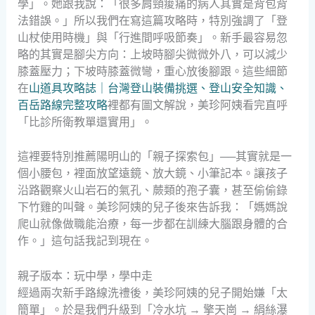
學」。她跟我說：「很多肩頸痠痛的病人其實是背包背
法錯誤。」所以我們在寫這篇攻略時，特別強調了「登
山杖使用時機」與「行進間呼吸節奏」。新手最容易忽
略的其實是腳尖方向：上坡時腳尖微微外八，可以減少
膝蓋壓力；下坡時膝蓋微彎，重心放後腳跟。這些細節
在
山道具攻略誌｜台灣登山裝備挑選、登山安全知識、
百岳路線完整攻略
裡都有圖文解說，美珍阿姨看完直呼
「比診所衛教單還實用」。
這裡要特別推薦陽明山的「親子探索包」──其實就是一
個小腰包，裡面放望遠鏡、放大鏡、小筆記本。讓孩子
沿路觀察火山岩石的氣孔、蕨類的孢子囊，甚至偷偷錄
下竹雞的叫聲。美珍阿姨的兒子後來告訴我：「媽媽說
爬山就像做職能治療，每一步都在訓練大腦跟身體的合
作。」這句話我記到現在。
親子版本：玩中學，學中走
經過兩次新手路線洗禮後，美珍阿姨的兒子開始嫌「太
簡單」。於是我們升級到「冷水坑 → 擎天崗 → 絹絲瀑