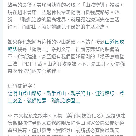
故事的最後，美珍阿姨真的考取了「山域嚮導」證照，
現在週末會帶一些退休長輩走陽明山低強度路線。她
說：「職能治療的最高境界，就是讓治療消失在生活
裡。」而爬山，就是她跟兒子最好的生活治療。
如果你也想擁有這樣的登山體驗，不妨直接到
山道具攻
略誌
搜尋「陽明山」系列文章，裡面有完整的裝備清
單、避坑建議，甚至還有我們團隊實測的「親子無痛登
山法」PDF下載。山道具攻略誌，不只是工具，更是你
每次出發前的安心夥伴。
###關鍵字：
陽明山登山路線
、
新手登山
、
親子爬山
、
健行路線
、
登
山安全
、
裝備推薦
、
職能治療登山
※ 本文提及之故事、人物（美珍阿姨為化名）及路線建
議係根據作者個人實務經驗及陽明山國家公園公開步道
資訊撰寫，僅供參考。實際登山前請務必查閱最新天