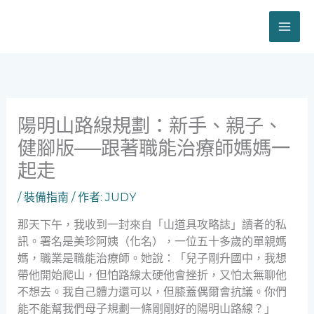
跳
至
主
要
內
容
陽明山路線規劃：新手、親子、
健腳版──跟著職能治療師媽媽一
起走
/
裝備指南
/ 作者:
JUDY
那天下午，我收到一封來自「山道具攻略誌」讀者的私
訊。署名是美珍阿姨（化名），一位五十多歲的單親媽
媽，職業是職能治療師。她說：「兒子剛升國中，我想
帶他開始爬山，但怕路線太硬他會挫折，又怕太無聊他
不想去。我自己體力還可以，但膝蓋偶爾會抗議。你們
能不能幫我們母子規劃一條剛剛好的陽明山路線？」