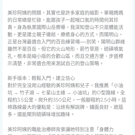
美珍阿姨的問題，其實也是許多家庭的縮影。單親媽媽
的日常總是忙碌，能跟孩子一起喘口氣的時間何其珍
貴。身為執業國際山岳嚮導，我深知登山不只是體能活
動，更是建立親子連結、療癒身心的方式。而陽明山，
正是台灣最適合入門的百岳練習場──別笑，陽明山群峰
雖然不是百岳，但它的火山地形、箭竹草原、硫磺噴氣
孔，根本是縮小版的合歡山區，而且交通方便、步道標
示清楚，非常適合用來測試自己的登山策略。
新手版本：輕鬆入門，建立信心
對於完全沒爬山經驗的美珍阿姨和兒子，我推薦「小油
坑 → 竹子湖 → 七星山主峰 → 小油坑」的O型路線。全
程約3.5公里，爬升約350公尺，一般腳程約2.5小時。這
條路線最大的優點是：沿途有解說牌、鋪面良好、遮蔭
多，還能聞到硫磺味增加趣味。
美珍阿姨的職能治療師背景讓她特別注意「身體力