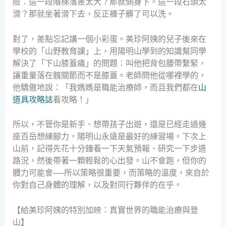
險：這一段階梯落差太大？那就側身下。這一段石頭太
滑？那就坐著滑下去，反正褲子髒了可以洗。
對了，差點忘記講一個小彩蛋。美珍阿姨的兒子後來在
學校的「山野教育課」上，用陽明山學到的知識幫同學
解決了「下山膝蓋痛」的問題：叫他把背包腰帶繫緊，
讓重量落在髖關節而不是膝蓋。老師問他從哪裡學的，
他驕傲地說：「我媽媽是職能治療師，而且我們都在
山
道具攻略誌
看攻略！」
所以，不管你是新手、想帶孩子出遊，還是已經走過幾
座百岳想練腳力，陽明山永遠是最好的練習場。下次上
山前，記得先花十分鐘看一下天氣預報、研究一下步道
路況，然後帶著一顆輕鬆的心出發。山不會跑，但你的
體力可能會──所以策略很重要，而策略的溫度，來自於
你對自己身體的理解，以及對同行夥伴的在乎。
【給美珍阿姨的特別加映：真實世界的職能治療與登
山】