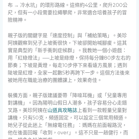
布 → 冷水坑」的環形路線。這條約4公里，爬升200公
尺，但有一小段需要拉繩攀爬，非常適合培養孩子的冒
險精神。
親子版的關鍵字是「速度控制」與「補給策略」。美珍
阿姨觀察到兒子上坡衝很快，下坡卻開始喊腳痠。這其
實是典型的「新手衝刺症候群」。我教她一個小遊戲：
用「紅綠燈法」──上坡是綠燈，保持每分鐘80步左右的
節奏；下坡是黃燈，每走10步停下來看遠方風景；遇到
陡坡是紅燈，全家一起數5秒再跨下一步。這個方法後來
被她用在職能治療的團體課上，效果奇佳。
裝備方面，親子版建議要帶「降噪耳機」或「兒童專用
對講機」。因為陽明山假日人潮多，孩子容易分心走錯
叉路。美珍阿姨在
山道具攻略誌
上看到一款輕量兒童對
講機，只有50克，頻道固定，可以設定三個常用頻道。
她兒子從此迷上「無線電任務」：媽媽在前面報路況，
他在後面回報「收到，over」。這不只是一趟健行，而