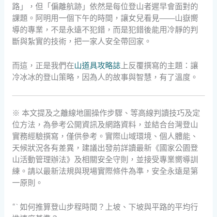
路」，但「偏離航跡」依然是每位登山者遲早會面對的
課題。阿明用一個下午的時間，讓女兒看見——山嶽嚮
導的專業，不是永遠不犯錯，而是犯錯後能用冷靜的判
斷與紮實的技術，把一家人安全帶回家。
而這，正是我們在
山道具攻略誌
上反覆撰寫的主題：讓
冷冰冰的登山策略，因為人的故事與智慧，有了溫度。
※ 本文提及之離線地圖操作步驟、等高線判讀技巧及定
位方法，為參考公開資訊及網路資料，並結合台灣登山
實務經驗撰寫，僅供參考。實際山域環境、個人體能、
天候狀況各有差異，建議出發前詳讀最新《國家公園登
山活動管理辦法》及相關安全守則，並接受專業嚮導訓
練。請以最新法規與現場實際條件為準，安全永遠是第
一原則。
“`如何推算登山步程時間？上坡、下坡與平路的平均行