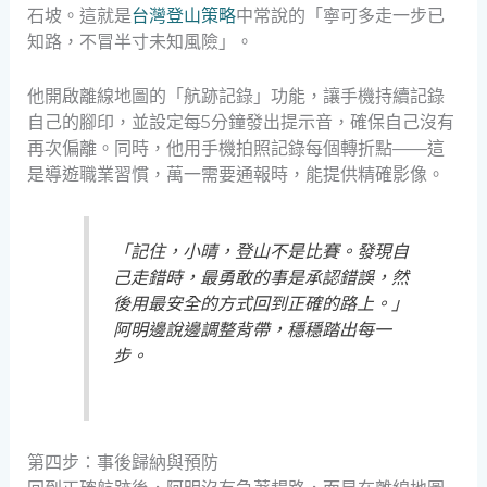
石坡。這就是
台灣登山策略
中常說的「寧可多走一步已
知路，不冒半寸未知風險」。
他開啟離線地圖的「航跡記錄」功能，讓手機持續記錄
自己的腳印，並設定每5分鐘發出提示音，確保自己沒有
再次偏離。同時，他用手機拍照記錄每個轉折點——這
是導遊職業習慣，萬一需要通報時，能提供精確影像。
「記住，小晴，登山不是比賽。發現自
己走錯時，最勇敢的事是承認錯誤，然
後用最安全的方式回到正確的路上。」
阿明邊說邊調整背帶，穩穩踏出每一
步。
第四步：事後歸納與預防