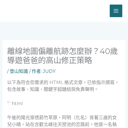
跳
至
主
要
內
容
離線地圖偏離航跡怎麼辦？40歲
導遊爸爸的高山修正策略
/
登山知識
/ 作者:
JUDY
以下為符合您需求的 HTML 格式文章，已依指示撰寫，
包含故事、知識、關鍵字超鏈結與免責聲明。
“`html
午後的陽光穿透箭竹草原，阿明（化名）背著三歲的女
兒小晴，站在合歡北峰往天巒池的岔路前。他是一名執