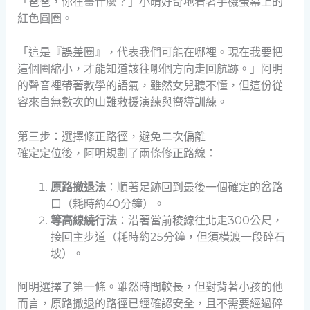
「爸爸，你在畫什麼？」小晴好奇地看著手機螢幕上的
紅色圓圈。
「這是『誤差圈』，代表我們可能在哪裡。現在我要把
這個圈縮小，才能知道該往哪個方向走回航跡。」阿明
的聲音裡帶著教學的語氣，雖然女兒聽不懂，但這份從
容來自無數次的山難救援演練與嚮導訓練。
第三步：選擇修正路徑，避免二次偏離
確定定位後，阿明規劃了兩條修正路線：
原路撤退法
：順著足跡回到最後一個確定的岔路
口（耗時約40分鐘）。
等高線繞行法
：沿著當前稜線往北走300公尺，
接回主步道（耗時約25分鐘，但須橫渡一段碎石
坡）。
阿明選擇了第一條。雖然時間較長，但對背著小孩的他
而言，原路撤退的路徑已經確認安全，且不需要經過碎