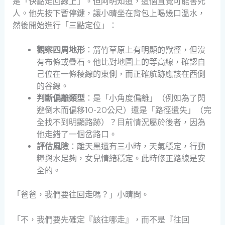
是「快點走回線上」。但阿明知道，這個直覺可能害死
人。他先按下暫停鍵，讓小晴坐在背包上喝幾口溫水，
然後開始進行「三點定位」：
觀察四周地形
：箭竹草原上有明顯的獸徑，但沒
有布條或疊石。他比對地圖上的等高線，確認自
己位在一條稜線的東側，而正確航跡應該在西側
的谷線。
判斷偏離類型
：是「小角度偏離」（例如為了閃
避倒木而偏移10-20公尺）還是「路徑遺失」（完
全找不到明顯路跡）？目前情況屬於後者，因為
他走錯了一個岔路口。
評估風險
：離天黑還有三小時，天氣穩定，行動
糧與水足夠，女兒情緒穩定。此時修正路線是安
全的。
「爸爸，我們要往回走嗎？」小晴問。
「不，我們要先確定『該往哪走』，而不是『往回