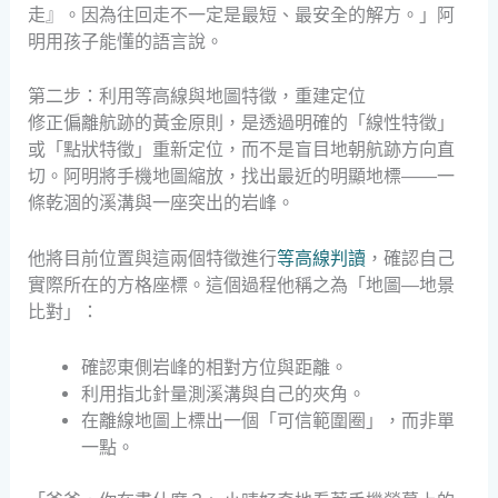
走』。因為往回走不一定是最短、最安全的解方。」阿
明用孩子能懂的語言說。
第二步：利用等高線與地圖特徵，重建定位
修正偏離航跡的黃金原則，是透過明確的「線性特徵」
或「點狀特徵」重新定位，而不是盲目地朝航跡方向直
切。阿明將手機地圖縮放，找出最近的明顯地標——一
條乾涸的溪溝與一座突出的岩峰。
他將目前位置與這兩個特徵進行
等高線判讀
，確認自己
實際所在的方格座標。這個過程他稱之為「地圖—地景
比對」：
確認東側岩峰的相對方位與距離。
利用指北針量測溪溝與自己的夾角。
在離線地圖上標出一個「可信範圍圈」，而非單
一點。