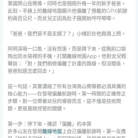
業國際山岳嚮導，同時也是個剛升格一年的新手爸爸。
此刻，手錶上的離線地圖顯示他偏離了預載的GPX航跡
約兩百公尺，而女兒正因為肚子餓開始哼哼唧唧。
「爸爸，我們是不是走錯了？」小晴趴在他肩頭上問。
阿明深吸一口氣，沒有慌張，而是蹲下來，從胸前口袋
掏出防水袋裡的手機，打開離線地圖App。他對女兒輕
聲說：「對，我們稍微偏離了計畫的路線，但沒關係，
爸爸知道怎麼回去。」
這一句話，其實濃縮了所有台灣高山嚮導都必須具備的
核心能力——在發現偏離航跡時，第一時間的正確修正
步驟。對一位帶著幼兒的導遊而言，這不僅是技術問
題，更是風險控管的關鍵。
第一步：停下來，確認「偏離」的本質
許多山友在發現
離線地圖
上自己偏離航跡時，第一反應