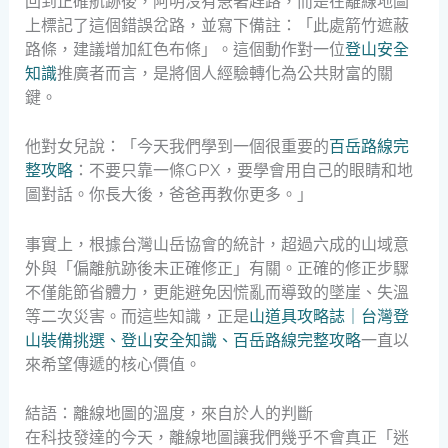
回到正確航跡後，阿明沒有急著趕路，而是在離線地圖
上標記了這個錯誤岔路，並寫下備註：「此處箭竹遮蔽
路條，建議增加紅色布條」。這個動作對一位
登山安全
知識
推廣者而言，是將個人經驗轉化為公共財富的關
鍵。
他對女兒說：「今天我們學到一個很重要的
百岳路線完
整攻略
：不要只靠一條GPX，要學會用自己的眼睛和地
圖對話。你長大後，爸爸再教你更多。」
事實上，根據台灣山岳協會的統計，超過六成的山域意
外與「偏離航跡後未正確修正」有關。正確的修正步驟
不僅能節省體力，更能避免因慌亂而導致的墜崖、失溫
等二次災害。而這些知識，正是
山道具攻略誌｜台灣登
山裝備挑選、登山安全知識、百岳路線完整攻略
一直以
來希望傳遞的核心價值。
結語：離線地圖的溫度，來自於人的判斷
在科技發達的今天，離線地圖讓我們幾乎不會真正「迷