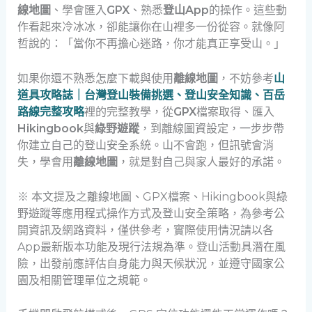
線地圖
、學會匯入
GPX
、熟悉
登山App
的操作。這些動
作看起來冷冰冰，卻能讓你在山裡多一份從容。就像阿
哲說的：「當你不再擔心迷路，你才能真正享受山。」
如果你還不熟悉怎麼下載與使用
離線地圖
，不妨參考
山
道具攻略誌｜台灣登山裝備挑選、登山安全知識、百岳
路線完整攻略
裡的完整教學，從
GPX
檔案取得、匯入
Hikingbook
與
綠野遊蹤
，到離線圖資設定，一步步帶
你建立自己的登山安全系統。山不會跑，但訊號會消
失，學會用
離線地圖
，就是對自己與家人最好的承諾。
※ 本文提及之離線地圖、GPX檔案、Hikingbook與綠
野遊蹤等應用程式操作方式及登山安全策略，為參考公
開資訊及網路資料，僅供參考，實際使用情況請以各
App最新版本功能及現行法規為準。登山活動具潛在風
險，出發前應評估自身能力與天候狀況，並遵守國家公
園及相關管理單位之規範。