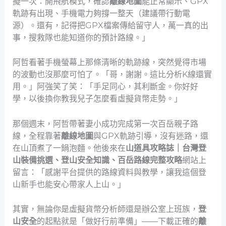
擬一次：開飛航模式，確認
離線地圖
能正常顯示、GPX
軌跡有出現、手機電力夠撐一整天（建議帶行動電
源）。還有，記得把GPX檔案傳給留守人，萬一真的出
事，搜救隊也能知道你的預計路線。」
阿哲看著手機螢幕上那條清晰的軌跡線，突然覺得市場
的波動也沒那麼可怕了。「哥，謝謝。這比分析K線還實
用。」阿強笑了笑：「手足同心，其利斷金。你好好
學，以後換你教我兒子怎麼看虛擬貨幣走勢。」
那個週末，阿哲帶著妻小成功完成第一次百岳親子路
線，全程靠著
離線地圖
與GPX軌跡引導，沒有迷路，還
在山頂煮了一鍋泡麵。他後來在
山道具攻略誌｜台灣登
山裝備挑選、登山安全知識、百岳路線完整攻略
網站上
留言：「感謝平台提供的路線資料與教學，讓我這個登
山新手也能安心帶家人上山。」
其實，無論你是虛擬貨幣分析師還是辦公室上班族，
登
山安全
的起點就是「做好行前準備」——下載正確的
離