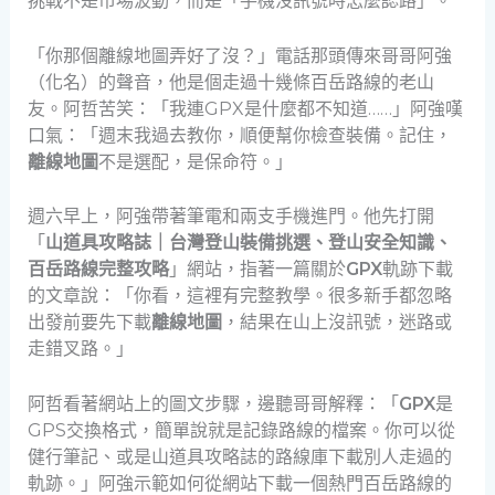
挑戰不是市場波動，而是「手機沒訊號時怎麼認路」。
「你那個離線地圖弄好了沒？」電話那頭傳來哥哥阿強
（化名）的聲音，他是個走過十幾條百岳路線的老山
友。阿哲苦笑：「我連GPX是什麼都不知道……」阿強嘆
口氣：「週末我過去教你，順便幫你檢查裝備。記住，
離線地圖
不是選配，是保命符。」
週六早上，阿強帶著筆電和兩支手機進門。他先打開
「
山道具攻略誌｜台灣登山裝備挑選、登山安全知識、
百岳路線完整攻略
」網站，指著一篇關於
GPX
軌跡下載
的文章說：「你看，這裡有完整教學。很多新手都忽略
出發前要先下載
離線地圖
，結果在山上沒訊號，迷路或
走錯叉路。」
阿哲看著網站上的圖文步驟，邊聽哥哥解釋：「
GPX
是
GPS交換格式，簡單說就是記錄路線的檔案。你可以從
健行筆記、或是山道具攻略誌的路線庫下載別人走過的
軌跡。」阿強示範如何從網站下載一個熱門百岳路線的