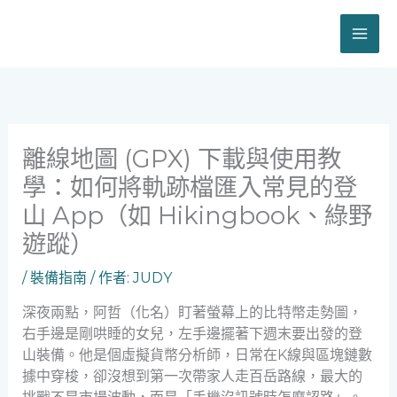
跳
至
主
要
內
容
離線地圖 (GPX) 下載與使用教
學：如何將軌跡檔匯入常見的登
山 App（如 Hikingbook、綠野
遊蹤）
/
裝備指南
/ 作者:
JUDY
深夜兩點，阿哲（化名）盯著螢幕上的比特幣走勢圖，
右手邊是剛哄睡的女兒，左手邊擺著下週末要出發的登
山裝備。他是個虛擬貨幣分析師，日常在K線與區塊鏈數
據中穿梭，卻沒想到第一次帶家人走百岳路線，最大的