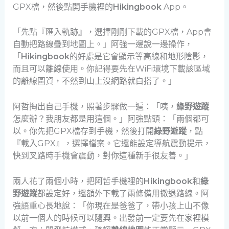
GPX檔，然後點開手機裡的
Hikingbook
App。
「先點『匯入軌跡』，選擇剛剛下載的GPX檔，App會
自動把路線疊到地圖上。」阿強一邊說一邊操作，
「
Hikingbook
的好處是它會顯示等高線和地形陰影，
而且可以離線使用。你記得要先在WiFi環境下載該區域
的離線圖資，不然到山上沒網路就白搭了。」
阿哲掏出自己手機，照著步驟做一遍：「咦，
綠野遊蹤
怎麼辦？我朋友都是用這個。」阿強點頭：「兩個都可
以。你先把GPX檔存到手機，然後打開
綠野遊蹤
，點
『載入GPX』，選擇檔案。它還能設定導航震動提示，
快到叉路時手機會震動，對你這種新手很友善。」
兩人花了兩個小時，把阿哲手機裡的
Hikingbook
和
綠
野遊蹤
都設定好，還額外下載了兩條備用撤退路線。阿
強語重心長地說：「你現在是爸爸了，帶小孩上山不像
以前一個人的時候可以隨興。出發前一定要先在家裡模