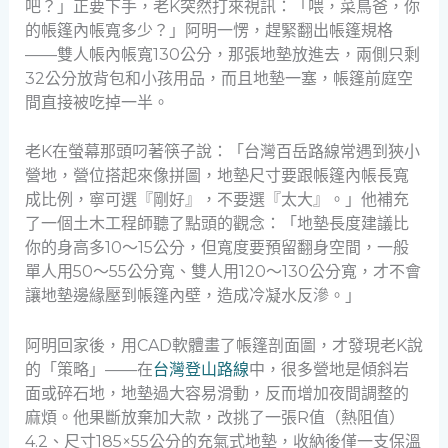
吧？」正要下手，老K突然打來視訊：「喂，菜鳥爸，你
的帳篷內帳寬多少？」阿明一愣，趕緊翻出帳篷規格
——雙人帳內帳寬130公分，那張地墊放進去，兩側只剩
32公分放背包和小孩用品，而且地墊一塞，帳篷前庭空
間直接被吃掉一半。
老K在螢幕那頭叼著筷子說：「台灣百岳路線常遇到狹小
營地，營位搭起來像拼圖，地墊尺寸要跟帳篷內帳長寬
成比例，寧可選『剛好』，不要選『太大』。」他補充
了一個土木工程師聽了點頭的觀念：「地墊長度建議比
你的身高多10～15公分，但寬度要預留翻身空間，一般
單人用50～55公分寬、雙人用120～130公分寬，才不會
讓地墊邊緣壓到帳篷內壁，造成冷凝水反滲。」
阿明回家後，用CAD軟體畫了帳篷剖面圖，才發現老K說
的「策略」——在
台灣登山路線
中，很多營地是傾斜岩
面或碎石地，地墊過大容易滑動，反而增加夜間調整的
麻煩。他果斷放棄加大款，改挑了一張R值（熱阻值）
4.2、尺寸185×55公分的充氣式地墊，收納後僅一支保溫