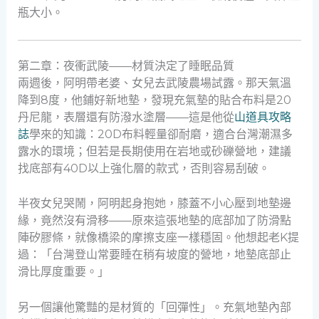
瓶大小。
第二章：夜衝武陵——材質決定了睡眠品質
兩週後，阿明帶老婆、女兒去武陵農場試露。那天氣溫
降到8度，他鋪好新地墊，發現充氣墊的貼合布料是20
丹尼龍，表層還有防潑水塗層——這是他從
山道具攻略
誌
學來的知識：20D布料輕量卻耐磨，適合台灣潮濕多
露水的環境；但若是長期使用在岩地或砂礫營地，建議
找底部有40D以上強化層的款式，否則容易刮破。
半夜女兒哭鬧，阿明起身抱她，膝蓋不小心壓到地墊邊
緣，竟然沒有滑移——原來這張地墊的底部加了防滑點
陣矽膠條，就像橋梁的摩擦支座一樣穩固。他想起老K提
過：「台灣登山常要睡在稍有坡度的營地，地墊底部止
滑比厚度重要。」
另一個讓他驚豔的是材質的「回彈性」。充氣地墊內部