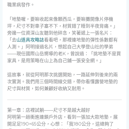
職業病發作。
「地墊喔，要嘛收起來像顆西瓜，要嘛攤開像片停機
坪，尺寸不對車子塞不下，材質錯了睡到半夜背痛。」
旁邊一位資深山友聽到他碎念，笑著遞上一張名片：
「去
山道具攻略誌
看看吧，那裡連地墊的彈性係數都有
人測。」阿明接過名片，想起自己大學登山社的學弟
——現任國際山岳嚮導的老K，曾說過：「挑地墊不是買
家具，是用策略在山上為自己鋪一張安全網。」
這故事，就從阿明那次挑選開始，一路延伸到後來的兩
次實測。我們用三個時間線交錯，帶你看懂露營地墊的
尺寸與材質，如何兼顧好收納又耐用。
第一章：店裡試躺——尺寸不是越大越好
阿明第一趟衝進連鎖戶外店，看到一張加大款地墊，展
開足足190×65公分，心想：「我180公分，這總夠了