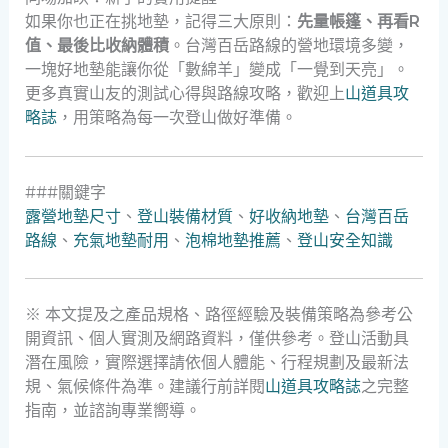
如果你也正在挑地墊，記得三大原則：
先量帳篷、再看R
值、最後比收納體積
。台灣百岳路線的營地環境多變，
一塊好地墊能讓你從「數綿羊」變成「一覺到天亮」。
更多真實山友的測試心得與路線攻略，歡迎上
山道具攻
略誌
，用策略為每一次登山做好準備。
###關鍵字
露營地墊尺寸
、
登山裝備材質
、
好收納地墊
、
台灣百岳
路線
、
充氣地墊耐用
、
泡棉地墊推薦
、
登山安全知識
※ 本文提及之產品規格、路徑經驗及裝備策略為參考公
開資訊、個人實測及網路資料，僅供參考。登山活動具
潛在風險，實際選擇請依個人體能、行程規劃及最新法
規、氣候條件為準。建議行前詳閱
山道具攻略誌
之完整
指南，並諮詢專業嚮導。