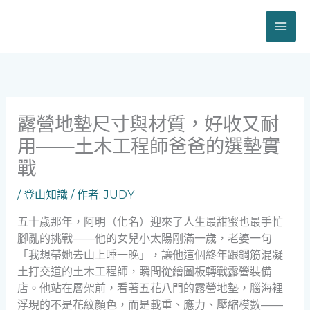
跳
至
主
要
內
容
露營地墊尺寸與材質，好收又耐
用——土木工程師爸爸的選墊實
戰
/
登山知識
/ 作者:
JUDY
五十歲那年，阿明（化名）迎來了人生最甜蜜也最手忙
腳亂的挑戰——他的女兒小太陽剛滿一歲，老婆一句
「我想帶她去山上睡一晚」，讓他這個終年跟鋼筋混凝
土打交道的土木工程師，瞬間從繪圖板轉戰露營裝備
店。他站在層架前，看著五花八門的露營地墊，腦海裡
浮現的不是花紋顏色，而是載重、應力、壓縮模數——