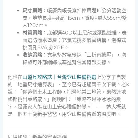
尺寸策略
：帳篷內帳長寬扣掉周邊10公分活動空
間，地墊長度=身高+15cm，寬度=單人55cm/雙
人120cm。
材質策略
：底部選40D以上尼龍或聚酯纖維，表
面選防潑水塗層；充氣式挑多氣管結構，泡棉式
挑閉孔EVA或IXPE。
收納策略
：充氣墊放氣後採「三折再捲壓」，泡
棉墊可外部綑綁或塞進背包當背部支撐。
他也在
山道具攻略誌｜台灣登山裝備挑選
上分享了自製
的「地墊尺寸速算表」，至今已有超過兩千次下載。老K
說：「你這個土木工程師，把營地當工地管，果然連地
墊都挑出策略感。」阿明回：「策略不是冷冰冰的數
字，是讓家人能在山上安心睡個好覺。」——這大概就
是一個五十歲新手爸爸，用登山裝備傳遞的溫度吧。
同場加映：新手的實用提醒