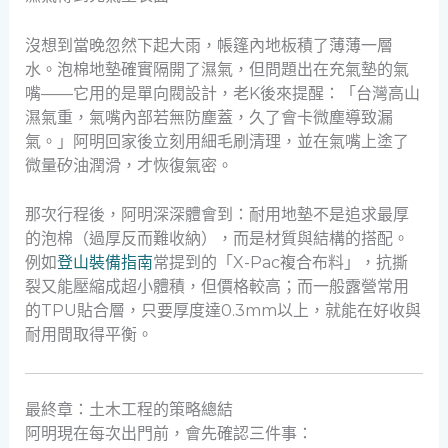
沒想到當晚忽然下起大雨，帳篷內地板積了薄薄一層
水。泡棉地墊確實隔開了濕氣，但問題出在充氣墊的氣
嘴——它用的是單向閥設計，老K後來提醒：「台灣高山
濕氣重，氣嘴內部若無防塵蓋，久了會卡微塵導致漏
氣。」阿明回家後立刻用細毛刷清理，並在氣嘴上塗了
微量矽油潤滑，才恢復氣密。
那次行程後，阿明深深體會到：耐用地墊不是追求最厚
的泡棉（過厚反而難收納），而是材質與結構的搭配。
例如
登山裝備指南
常提到的「X-Pac複合布料」，抗撕
裂又能壓縮成超小體積，但價格較高；而一般露營常用
的TPU貼合層，只要厚度達0.3mm以上，就能在好收與
耐用間取得平衡。
最終章：土木工程的策略總結
阿明現在每次出門前，會先確認三件事：