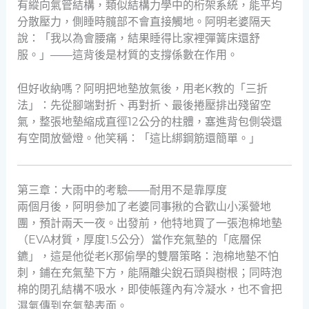
有縱向氣管結構，類似結構力學中的桁架系統，能平均
分散壓力，側睡時髖部不會直接觸地。阿明老婆隔天
說：「我以為會腰痛，結果睡得比家裡彈簧床還舒
服。」——這背後是材質的支撐係數在作用。
但好收納嗎？阿明把地墊放氣後，用老K教的「三折
法」：先從腳端對折、再對折、最後捲壓排出殘留空
氣，整張地墊縮成直徑12公分的柱體，塞進背包側袋還
有空間放營燈。他笑稱：「這比綁鋼筋還簡單。」
第三章：大雨中的考驗——耐用不是靠厚度
兩個月後，阿明參加了老婆同事揪的合歡山小溪營地
團，預計兩天一夜。出發前，他特地買了一張泡棉地墊
（EVA材質，厚度1.5公分）當作充氣墊的「底層保
鑣」，這是他從老K那偷學的雙層策略：泡棉地墊不怕
刺，鋪在充氣墊下方，能隔離尖銳石頭與樹根；同時泡
棉的閉孔結構不吸水，即使帳篷內有冷凝水，也不會把
濕氣傳到充氣墊表面。