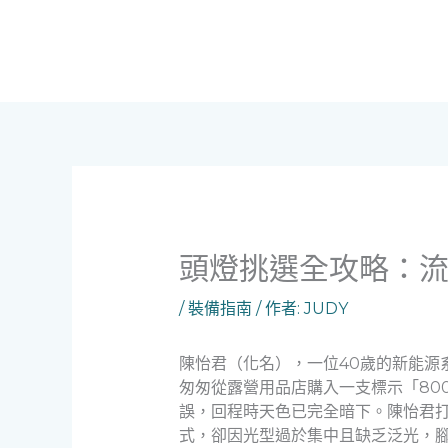
跳
至
主
要
內
容
頭燈挑選全攻略：
/
裝備指南
/ 作者:
JUDY
陳怡君（化名），一位40歲的新能源
匆匆從露營用品店購入一支標示「80
誤，回程時天色已完全暗下。陳怡君
式，卻因光型過於集中且缺乏泛光，