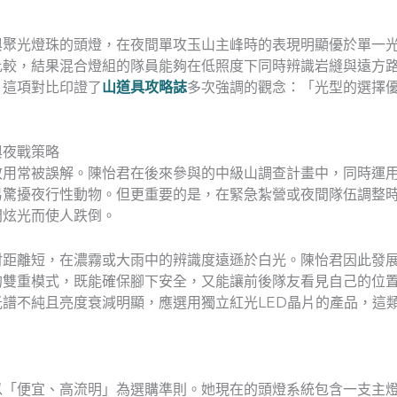
與聚光燈珠的頭燈，在夜間單攻玉山主峰時的表現明顯優於單一
比較，結果混合燈組的隊員能夠在低照度下同時辨識岩縫與遠方
。這項對比印證了
山道具攻略誌
多次強調的觀念：「光型的選擇
與夜戰策略
效用常被誤解。陳怡君在後來參與的中級山調查計畫中，同時運
易驚擾夜行性動物。但更重要的是，在緊急紮營或夜間隊伍調整
間炫光而使人跌倒。
距離短，在濃霧或大雨中的辨識度遠遜於白光。陳怡君因此發展
的雙重模式，既能確保腳下安全，又能讓前後隊友看見自己的位
譜不純且亮度衰減明顯，應選用獨立紅光LED晶片的產品，這
「便宜、高流明」為選購準則。她現在的頭燈系統包含一支主燈