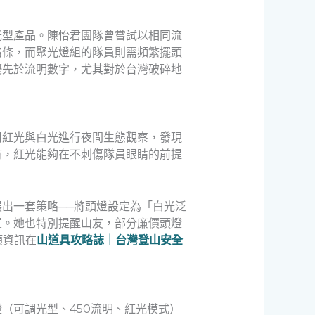
光型產品。陳怡君團隊曾嘗試以相同流
路條，而聚光燈組的隊員則需頻繁擺頭
優先於流明數字，尤其對於台灣破碎地
用紅光與白光進行夜間生態觀察，發現
時，紅光能夠在不刺傷隊員眼睛的前提
出一套策略──將頭燈設定為「白光泛
置。她也特別提醒山友，部分廉價頭燈
類資訊在
山道具攻略誌｜台灣登山安全
（可調光型、450流明、紅光模式）