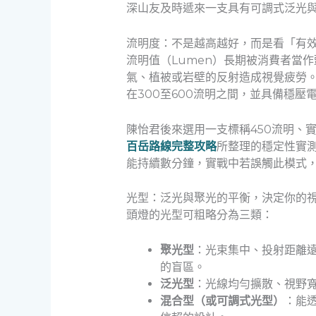
深山友及時遞來一支具有可調式泛光與
流明度：不是越高越好，而是看「有
流明值（Lumen）長期被消費者當
氣、植被或岩壁的反射造成視覺疲勞。
在300至600流明之間，並具備穩
陳怡君後來選用一支標稱450流明、
百岳路線完整攻略
所整理的穩定性實
能持續數分鐘，實戰中若誤觸此模式
光型：泛光與聚光的平衡，決定你的
頭燈的光型可粗略分為三類：
聚光型
：光束集中、投射距離
的盲區。
泛光型
：光線均勻擴散、視野
混合型（或可調式光型）
：能