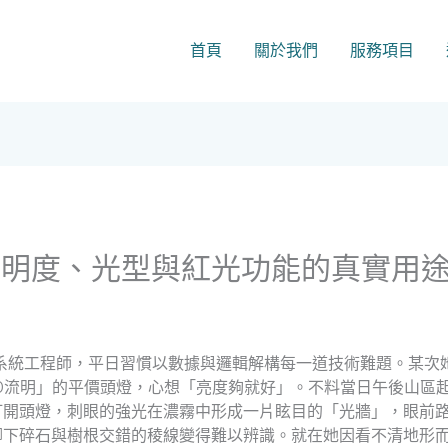
首頁
關於我們
服務項目
流明度、光型與紅光功能的真實用
系統工程師，平日習慣以數據與邏輯解構每一道技術難題。某次
0流明」的平價頭燈，心想「亮度夠就好」。不料當日午後山區
打開頭燈，刺眼的強光在濃霧中形成一片眩目的「光牆」，眼前
腳下碎石與樹根交錯的稜線變得難以辨識。就在她因看不清地形