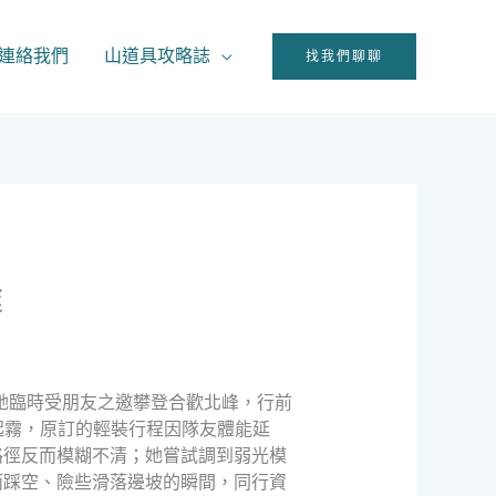
連絡我們
山道具攻略誌
找我們聊聊
途
她臨時受朋友之邀攀登合歡北峰，行前
起霧，原訂的輕裝行程因隊友體能延
路徑反而模糊不清；她嘗試調到弱光模
而踩空、險些滑落邊坡的瞬間，同行資