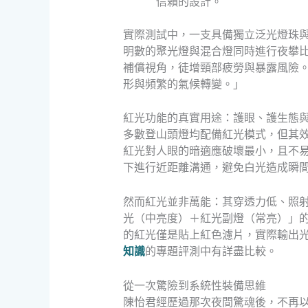
信賴的設計。
實際測試中，一支具備獨立泛光燈珠
明數的聚光燈與混合燈同時進行夜攀
補償視角，徒增頸部疲勞與暴露風險
形與頻繁的氣候轉變。」
紅光功能的真實用途：護眼、護生態
多數登山頭燈均配備紅光模式，但其
紅光對人眼的暗適應破壞最小，且不
下進行近距離溝通，避免白光造成瞬
然而紅光並非萬能：其穿透力低、照射
光（中亮度）＋紅光副燈（常亮）」
的紅光僅是貼上紅色濾片，實際輸出光
知識
的專題評測中有詳盡比較。
從一次驚險到系統性裝備思維
陳怡君經歷過那次夜間驚魂後，不再以