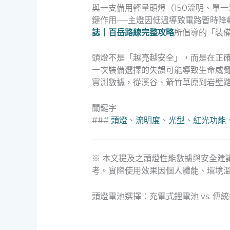
與一支備用輕量頭燈（150流明、單
鍵作用──主燈因低溫導致電路暫時降
誌｜百岳路線完整攻略
所倡導的「裝
頭燈不是「越亮越安全」，而是在正
一次裝備選擇的失誤可能導致生命威
實測數據，從溪谷、箭竹草原到岩壁
關鍵字
###
頭燈
、
流明度
、
光型
、
紅光功能
※ 本文提及之頭燈性能數據與安全建
考。實際使用效果因個人體能、環境
頭燈電池選擇：充電式鋰電池 vs. 傳