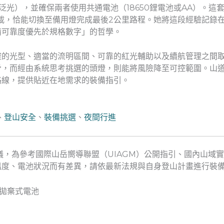
一泛光），並確保兩者使用共通電池（18650鋰電池或AA）。
載，恰能切換至備用燈完成最後2公里路程。她將這段經驗記錄
備可靠度優先於規格數字」的哲學。
確的光型、適當的流明區間、可靠的紅光輔助以及續航管理之間
脅，而經由系統思考挑選的頭燈，則能將風險降至可控範圍。山
路線，提供貼近在地需求的裝備指引。
、
登山安全
、
裝備挑選
、
夜間行進
議，為參考國際山岳嚮導聯盟（UIAGM）公開指引、國內山域
溫度、電池狀況而有差異，請依最新法規與自身登山計畫進行裝
統拋棄式電池