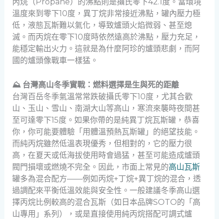
丙烷（Propane）的沸點則是攝氏零下42.1度。當環境
溫度來到零下10度，異丁烷非常接近沸點，罐內壓力極
低，液態瓦斯難以氣化，導致爐頭火焰微弱、甚至熄
滅。而丙烷在零下10度時依然遠高於沸點，壓力充足，
能穩定輸出火力。這就是為什麼阿珍的爐頭悲劇，而阿
國的爐頭像戰車一樣猛。
⛰️ 台灣高山冬季實戰：燃料選擇是生與死的距離
台灣百岳冬季氣溫常常跌破攝氏零下10度，尤其合歡
山、玉山、雪山、南湖大山等高山，寒流來襲時夜間甚
至可達零下15度。如果你帶的是純異丁烷瓦斯罐，恭喜
你，你可能要體驗「用體溫預熱瓦斯罐」的絕望技能。
而純丙烷雖然低溫表現優秀，但相對的，它的壓力很
高，在夏天或低海拔使用時會過猛，甚至可能造成爐頭
閥門損壞或燃燒不完全。因此，市面上常見的
高山瓦斯
罐多為混合配方——例如丙烷+丁烷+異丁烷的混合，透
過調配來平衡低溫效能與安全性。一般建議冬季高山選
擇丙烷比例較高的混合瓦斯（如日本品牌SOTO的「高
山專用」系列），或是直接使用純丙烷搭配可調式爐