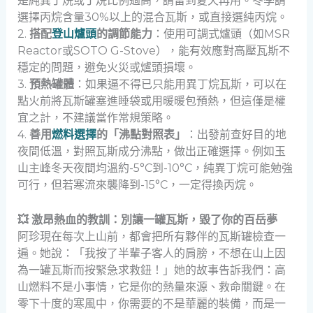
是純異丁烷或丁烷比例過高，請留到夏天再用。冬季請
選擇丙烷含量30%以上的混合瓦斯，或直接選純丙烷。
2.
搭配
登山爐頭
的調節能力
：使用可調式爐頭（如MSR
Reactor或SOTO G-Stove），能有效應對高壓瓦斯不
穩定的問題，避免火災或爐頭損壞。
3.
預熱罐體
：如果逼不得已只能用異丁烷瓦斯，可以在
點火前將瓦斯罐塞進睡袋或用暖暖包預熱，但這僅是權
宜之計，不建議當作常規策略。
4.
善用
燃料選擇
的「沸點對照表」
：出發前查好目的地
夜間低溫，對照瓦斯成分沸點，做出正確選擇。例如玉
山主峰冬天夜間均溫約-5°C到-10°C，純異丁烷可能勉強
可行，但若寒流來襲降到-15°C，一定得換丙烷。
💥 激昂熱血的教訓：別讓一罐瓦斯，毀了你的百岳夢
阿珍現在每次上山前，都會把所有夥伴的瓦斯罐檢查一
遍。她說：「我按了半輩子客人的肩膀，不想在山上因
為一罐瓦斯而按緊急求救鈕！」她的故事告訴我們：高
山燃料不是小事情，它是你的熱量來源、救命關鍵。在
零下十度的寒風中，你需要的不是華麗的裝備，而是一