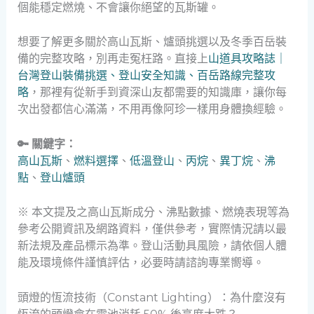
個能穩定燃燒、不會讓你絕望的瓦斯罐。
想要了解更多關於高山瓦斯、爐頭挑選以及冬季百岳裝
備的完整攻略，別再走冤枉路。直接上
山道具攻略誌｜
台灣登山裝備挑選、登山安全知識、百岳路線完整攻
略
，那裡有從新手到資深山友都需要的知識庫，讓你每
次出發都信心滿滿，不用再像阿珍一樣用身體換經驗。
🔑 關鍵字：
高山瓦斯
、
燃料選擇
、
低溫登山
、
丙烷
、
異丁烷
、
沸
點
、
登山爐頭
※ 本文提及之高山瓦斯成分、沸點數據、燃燒表現等為
參考公開資訊及網路資料，僅供參考，實際情況請以最
新法規及產品標示為準。登山活動具風險，請依個人體
能及環境條件謹慎評估，必要時請諮詢專業嚮導。
頭燈的恆流技術（Constant Lighting）：為什麼沒有