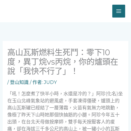
跳
至
主
要
內
容
高山瓦斯燃料生死鬥：零下10
度，異丁烷vs丙烷，你的爐頭在
說「我快不行了」！
/
登山知識
/ 作者:
JUDY
「吼！怎麼煮了快半小時，水還是冷的？」阿珍(化名)坐
在玉山北峰氣象站的避風處，手套凍得僵硬，爐頭上的
高山瓦斯罐已經結了一層薄霜，火苗有氣無力地跳動，
像極了昨天下山時她那個快抽筋的小腿。阿珍今年五十
出頭，在台北天母做按摩師，雙手每天按壓客人的痠
痛，卻在海拔三千多公尺的高山上，被一罐小小的瓦斯