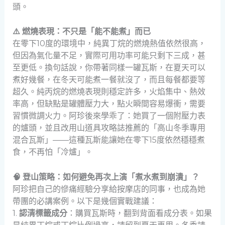
頭。
⚠️ 燃燒表現：不只是「能不能煮」而已
在零下10度的環境中，純異丁烷的燃燒熱值依然很高，
但因為氣化量不足，實際可用功率可能只剩下三成，甚
至更低。換句話說，你帶著同樣一罐瓦斯，在夏天可以
煮好幾餐，在冬天可能煮一餐就沒了，而且每餐都要等
超久。純丙烷的燃燒表現則穩定許多，火焰集中、熱效
率高，但缺點是罐體壓力大，點火瞬間容易爆衝，需要
習慣微調火力。阿珍後來學乖了：她買了一個附壓力表
的爐頭，並且改用山道具攻略誌推薦的「高山冬季專用
混合瓦斯」——這種瓦斯能讓她在零下15度依然穩穩煮
食，不再怕「冷爐」。
🧠 登山策略：如何避免再次上演「煮水煮到崩潰」？
阿珍把自己的慘痛經驗分享給按摩店的同事，也成為她
帶團的必講案例。以下是幾個實戰建議：
1.
認清標籤成分
：購買瓦斯時，翻到背面看成分表。如果