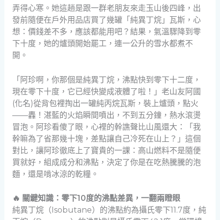
弄得心寒。她這趟是跟一群老朋友來走玉山後四峰，出
發前隨便在戶外用品店買了幾罐「純異丁烷」瓦斯，心
想：價錢差不多，應該都能用吧？結果，氣溫驟降到零
下十度，她的爐頭開始罷工，連一公升的雪水都煮不
開。
「阿珍啊，你那個是純異丁烷，沸點快到零下十二度，
現在零下十度，它已經快變成液體了啦！」老山友阿國
(化名)從背包裡掏出一罐純丙烷瓦斯，裝上爐頭，點火
——轟！湛藍的火焰瞬間噴出，不到五分鐘，熱水滾燙
冒泡。阿珍看傻了眼，心裡的幹譙聲比山風還大：「我
幹嘛為了省那幾十塊，差點讓自己冷死在山上？」這個
對比，讓阿珍徹底上了寶貴的一課：高山燃料不是隨便
買就好，組成成分和沸點，決定了你是在吃熱騰騰的泡
麵，還是啃冰涼的乾糧。
🔥 關鍵知識：零下10度的沸點差異，一翻兩瞪眼
純異丁烷（Isobutane）的沸點約為攝氏零下11.7度，純