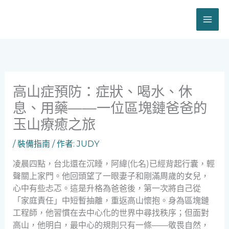
跳
至
主
要
內
容
高山症預防：症狀、喝水、休
息、用藥——一位區塊鏈爸爸的
玉山療癒之旅
/
裝備指南
/ 作者:
JUDY
凌晨四點，台北還在沉睡，阿緯(化名)已經背起行囊，輕
聲關上家門。他回頭望了一眼妻子和剛滿周歲的女兒，
心中有些忐忑。這是升格為爸爸後，第一次將自己從
「家庭責任」中短暫抽離，重返高山懷抱。身為區塊鏈
工程師，他習慣在去中心化的世界中尋找秩序；但面對
高山，他明白，最中心的規則只有一條——敬畏自然，