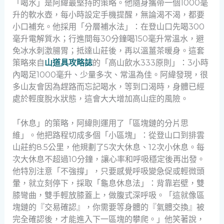
「喝水」是阿緯最堅持的策略。他隨身攜帶一個1000毫
升的軟水壺，每小時設定手機提醒，無論渴不渴，都要
小口補充。他採用「分層補水法」：在登山口先喝300
毫升電解質水；行進間每30分鐘喝150毫升常溫水，避
免冰水刺激腸胃；抵達山莊後，再以溫薑茶暖身。這套
策略來自
山道具攻略誌
的「高山飲水333原則」：3小時
內喝足1000毫升、少量多次、常溫為佳。阿緯發現，很
多山友會因為趕路而忘記喝水，等到口渴時，身體已經
處於輕度脫水狀態，這會大大增加高山症的風險。
「休息」的策略，阿緯則運用了「區塊鏈的分片思
維」。他把路程切成多個「小區塊」：從登山口到排雲
山莊約8.5公里，他規劃了5次大休息、12次小休息。每
次大休息不超過10分鐘，讓心率和呼吸穩定後再出發。
他特別注意「不強撐」，只要感覺呼吸變急促或輕微頭
暈，就立刻停下，採取「龜息休息法」：背靠岩壁，雙
膝彎曲，雙手輕放膝蓋上，做腹式深呼吸。「這就像區
塊鏈的『交易確認』，你需要等身體的『氣體交換』被
完全確認後，才能進入下一區塊的攀爬。」他笑著說，