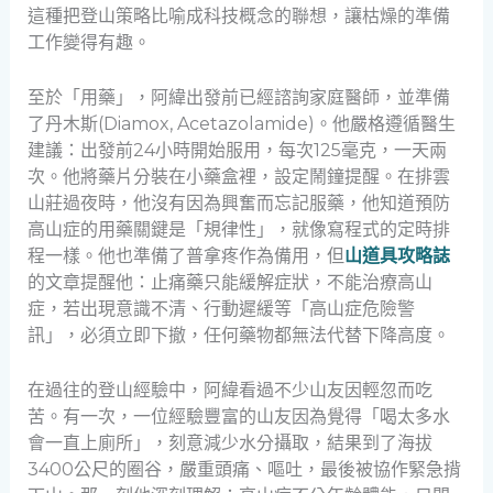
這種把登山策略比喻成科技概念的聯想，讓枯燥的準備
工作變得有趣。
至於「用藥」，阿緯出發前已經諮詢家庭醫師，並準備
了丹木斯(Diamox, Acetazolamide)。他嚴格遵循醫生
建議：出發前24小時開始服用，每次125毫克，一天兩
次。他將藥片分裝在小藥盒裡，設定鬧鐘提醒。在排雲
山莊過夜時，他沒有因為興奮而忘記服藥，他知道預防
高山症的用藥關鍵是「規律性」，就像寫程式的定時排
程一樣。他也準備了普拿疼作為備用，但
山道具攻略誌
的文章提醒他：止痛藥只能緩解症狀，不能治療高山
症，若出現意識不清、行動遲緩等「高山症危險警
訊」，必須立即下撤，任何藥物都無法代替下降高度。
在過往的登山經驗中，阿緯看過不少山友因輕忽而吃
苦。有一次，一位經驗豐富的山友因為覺得「喝太多水
會一直上廁所」，刻意減少水分攝取，結果到了海拔
3400公尺的圈谷，嚴重頭痛、嘔吐，最後被協作緊急揹