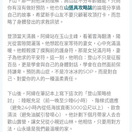
下山。那一刻他深刻理解：高山症不分年齡體能，只問
你有沒有做好預防。他也在
山道具攻略誌
的論壇分享過
自己的故事，希望新手山友不要只顧著攻頂打卡，而忽
略了身體發出的求救訊號。
登頂當天清晨，阿緯站在玉山主峰，看著雲海翻湧，陽
光從雲隙間灑落。他想起在家等待的妻女，心中充滿溫
暖。他輕輕摸了摸胸前的護身符，那是女兒滿月時，妻
子為他求的平安符。這一刻，他明白：登山不只是征服
百岳，更是學會與自己的身體對話，學會在自然面前保
持謙卑。預防高山症，不是冷冰冰的SOP，而是對自
己、對愛你的人的一種溫柔責任。
下山後，阿緯在筆記本上寫下這次的「登山策略檢
討」：睡眠充足（前一晚至少睡6小時）、階梯式適應
（避免24小時內從低海拔直衝3000公尺以上）、飲食
清淡（避免油膩引發噁心）。他計劃下個月帶家人去合
歡山露營，讓女兒從小親近山林。他相信，只要用對方
法，山永遠是我們最溫暖的家。