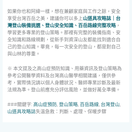
如果你也和阿緯一樣，想在兼顧家庭與工作之餘，安全
享受台灣百岳之美，建議你可以多上
山道具攻略誌｜台
灣登山裝備挑選、登山安全知識、百岳路線完整攻略
，
學習更多專業的登山策略。那裡有完整的裝備指南、安
全知識和路線規劃，從新手到資深山友都能找到適合自
己的登山知識。畢竟，每一次安全的登山，都是對自己
與山林的尊重。
※ 本文提及之高山症預防知識、用藥資訊及登山策略為
參考公開醫學資料及台灣高山醫學相關建議，僅供參
考，實際情況請以個人身體狀況、醫師專業診斷及最新
法規為準。登山前應充分評估風險，並做好萬全準備。
###關鍵字:
高山症預防
,
登山策略
,
百岳路線
,
台灣登山
,
山道具攻略誌
失溫急救：判斷、處理、保暖步驟