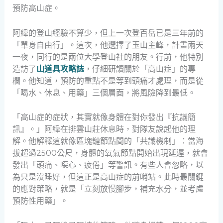
預防高山症。
阿緯的登山經驗不算少，但上一次登百岳已是三年前的
「單身自由行」。這次，他選擇了玉山主峰，計畫兩天
一夜，同行的是兩位大學登山社的朋友。行前，他特別
造訪了
山道具攻略誌
，仔細研讀關於「高山症」的專
欄。他知道，預防的重點不是等到頭痛才處理，而是從
「喝水、休息、用藥」三個層面，將風險降到最低。
「高山症的症狀，其實就像身體在對你發出『抗議簡
訊』。」阿緯在排雲山莊休息時，對隊友說起他的理
解。他解釋這就像區塊鏈節點間的「共識機制」：當海
拔超過2500公尺，身體的氧氣節點開始出現延遲，就會
發出「頭痛、噁心、疲倦」等警訊。有些人會忽略，以
為只是沒睡好，但這正是高山症的前哨站。此時最關鍵
的應對策略，就是「立刻放慢腳步，補充水分，並考慮
預防性用藥」。