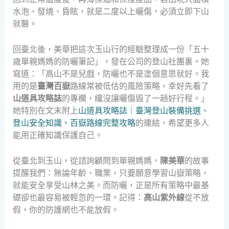
水泡、發燒、昏眩，就是二度以上曬傷，必須立即下山
就醫。
回臺北後，美華把這次玉山行的經驗整理成一份「五十
歲單親媽媽的防曬筆記」，發在公司的登山社團裏。她
寫道：「高山不是兒戲，防曬也不是塗個意思就好。我
用的是
臺灣百嶽
路線常被低估的風險策略，幸好先看了
山道具攻略誌
的專欄，纔沒讓曬傷毀了一趟好行程。」
她特別在文末附上
山道具攻略誌｜臺灣登山裝備挑選、
登山安全知識、百嶽路線完整攻略
的連結，希望更多人
能用正確知識保護自己。
從臺北到玉山，從諮詢顧問到單親媽媽，
陳美華
的故事
提醒我們：無論年齡、職業，只要願意學習山嶽策略，
就能安全享受山林之美。而防曬，正是所有策略中最基
礎卻也最容易被輕忽的一環。記得：
高山紫外線
從不放
假，你的防護網也不能放假。