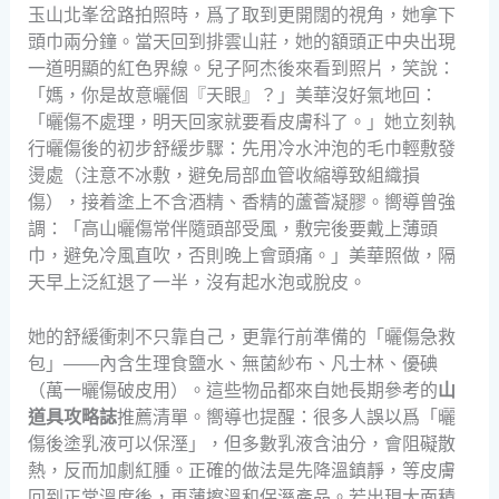
玉山北峯岔路拍照時，爲了取到更開闊的視角，她拿下
頭巾兩分鐘。當天回到排雲山莊，她的額頭正中央出現
一道明顯的紅色界線。兒子阿杰後來看到照片，笑說：
「媽，你是故意曬個『天眼』？」美華沒好氣地回：
「曬傷不處理，明天回家就要看皮膚科了。」她立刻執
行曬傷後的初步舒緩步驟：先用冷水沖泡的毛巾輕敷發
燙處（注意不冰敷，避免局部血管收縮導致組織損
傷），接着塗上不含酒精、香精的蘆薈凝膠。嚮導曾強
調：「高山曬傷常伴隨頭部受風，敷完後要戴上薄頭
巾，避免冷風直吹，否則晚上會頭痛。」美華照做，隔
天早上泛紅退了一半，沒有起水泡或脫皮。
她的舒緩衝刺不只靠自己，更靠行前準備的「曬傷急救
包」——內含生理食鹽水、無菌紗布、凡士林、優碘
（萬一曬傷破皮用）。這些物品都來自她長期參考的
山
道具攻略誌
推薦清單。嚮導也提醒：很多人誤以爲「曬
傷後塗乳液可以保溼」，但多數乳液含油分，會阻礙散
熱，反而加劇紅腫。正確的做法是先降溫鎮靜，等皮膚
回到正常溫度後，再薄擦溫和保溼產品。若出現大面積