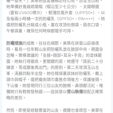
曬一整天。」美華把這套邏輯記在心底，出發玉山前，
她準備好寬緣遮陽帽（帽沿至少七公分）、太陽眼鏡
（要有UV400標示）、輕薄防風外套（UPF50+），以
及每兩小時補一次的防曬乳（SPF50+、PA++++）。她
還把防曬乳分裝成小瓶，塞在攻頂包側袋、雨衣口袋、
午餐袋裏，確保任何時候都隨手可得。
防曬措施
的成敗，往往在細節。美華在排雲山莊過夜
時，看見一位年輕山友把防曬乳塗在臉部中央，周圍全
忽略。嚮導建議的「全臉+頸部+耳朵+手背」的塗抹範
圍，她執行得徹底。更關鍵的是，她遵守「提前二十分
鐘塗，等成膜後再出門」的原則。第二天攻頂玉山主
峯，清晨四點半出發，她在睡袋裏就抹好防曬乳，戴上
頭巾與帽子，還把魔術頭巾塞進衣領後方，保護後頸。
下山後，她發現同行三位山友的臉頰、鼻頭都泛紅，唯
獨她只有輕微發熱感——這就是以
登山裝備
搭配正確策
略的差別。
然而，即使是經驗豐富的山友，偶爾也會疏忽。美華在