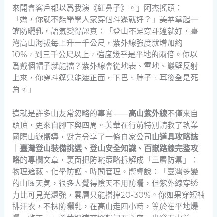
來開會客戶都以爲我演《紅鼻子》。」阿杰搖頭：
「媽，你就不能學學人家穿個斗篷就好？」美華拿起一
罐防曬乳，語氣變得認真：「登山不是穿斗篷就好，臺
灣高山海拔每上升一千公尺，紫外線強度就增加約
10%，到三千公尺以上，強度幾乎是平地的兩倍。你以
爲戴個帽子就能擋？紫外線會從地表、雪地、巖壁反射
上來，你穿斗篷只能遮正面，下巴、脖子、耳後全是死
角。」
這就是許多山友常忽略的事實——
高山紫外線
不僅來自
頭頂，更來自腳下與四周。美華在行前特別請教了執業
國際山嶽嚮導，對方分享了一條自家公司
山道具攻略誌
｜臺灣登山裝備挑選、登山安全知識、百嶽路線完整攻
略
的專欄文章，裏面把防曬策略拆解成「三層防禦」：
物理遮蔽、化學防護、時間管理。嚮導說：「臺灣多變
的山區天氣，很多人覺得陰天不用防曬，但紫外線穿透
力比可見光還強，雲層只能擋掉20-30%。你如果穿短袖
排汗衣，不抹防曬乳，在高山走四小時，等於在平地爆