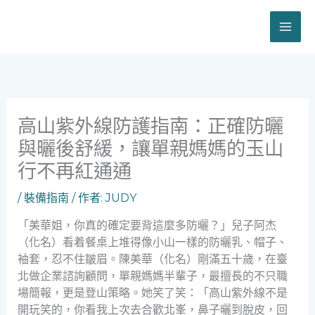
跳
至
主
要
內
容
高山紫外線防護指南：正確防曬
與曬後舒緩，讓單親媽媽的玉山
行不再紅通通
/
裝備指南
/ 作者:
JUDY
「美華姐，你真的確定要背這麼多防曬？」兒子阿杰
（化名）看着餐桌上堆得像小山一樣的防曬乳、帽子、
袖套，忍不住皺眉。陳美華（化名）剛滿五十歲，在臺
北做企業諮詢顧問，單親媽媽半輩子，最擅長的不只職
場簡報，更是登山策略。她笑了笑：「高山紫外線不是
開玩笑的，你看我上次去合歡北峯，鼻子曬到脫皮，回