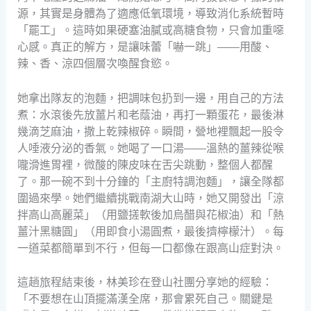
源，其實是身體為了適應低氧環境，導致消化系統暫時
「罷工」。這時如果硬塞油膩或高糖食物，只會加重噁
心感。真正的解方，是讓味蕾「嚇一跳」——用酸、
辣、香、涼四個層次喚醒食慾。
她拿出隊友的泡麵，把調味包扔到一邊，用自己的方法
煮：水滾後先放薑片和老蔭油，再打一顆蛋花，最後淋
幾滴芝麻油，撒上乾辣椒碎。瞬間，營地裡飄起一股令
人唾液分泌的香氣。她喝了一口湯——溫熱的薑辣從喉
嚨滑進胃裡，微酸的陳皮味在舌尖跳動，整個人都醒
了。那一碗不到十分鐘的「主廚特調泡麵」，讓全隊都
圍過來學。她們繼續挑戰南湖大山時，她又開發出「涼
拌高山高麗菜」（用鹽搓軟後加烏醋與花椒油）和「熱
薑汁黑糖圓」（用即食小湯圓煮，最後擠檸檬汁）。每
一道菜都簡單到不行，但每一口都像在跟高山症對決。
這趟旅程結束後，林美珍在登山社團分享她的經驗：
「不要想在山頂擺滿漢全席，那會累死自己。關鍵是