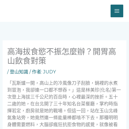
跳
至
主
要
內
容
高海拔食慾不振怎麼辦？開胃高
山飲食對策
/
登山知識
/ 作者:
JUDY
「瓦斯爐一開，高山上的冷風像刀子刮臉，鍋裡的水煮
到冒泡，我卻連一口都不想吞。」這是林美珍(化名)第一
次登上海拔三千公尺的百岳時，心裡最深的挫折。五十
二歲的她，在台北開了三十年知名台菜餐廳，掌杓時指
揮若定，廚房就是她的戰場。但這一回，站在玉山北峰
氣象站旁，她竟然連一條能量棒都啃不下去。那種明明
身體需要燃料，大腦卻瘋狂抗拒食物的感覺，就像被看