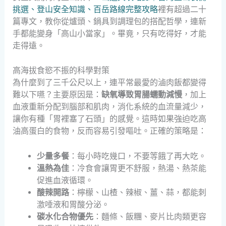
挑選、登山安全知識、百岳路線完整攻略
裡有超過二十
篇專文，教你從爐頭、鍋具到調理包的搭配哲學，連新
手都能變身「高山小當家」。畢竟，只有吃得好，才能
走得遠。
高海拔食慾不振的科學對策
為什麼到了三千公尺以上，連平常最愛的滷肉飯都變得
難以下嚥？主要原因是：
缺氧導致胃腸蠕動減慢
，加上
血液重新分配到腦部和肌肉，消化系統的血流量減少，
讓你有種「胃裡塞了石頭」的感覺。這時如果強迫吃高
油高蛋白的食物，反而容易引發嘔吐。正確的策略是：
少量多餐
：每小時吃幾口，不要等餓了再大吃。
溫熱為佳
：冷食會讓胃更不舒服，熱湯、熱茶能
促進血液循環。
酸辣開路
：檸檬、山楂、辣椒、薑、蒜，都能刺
激唾液和胃酸分泌。
碳水化合物優先
：麵條、飯糰、麥片比肉類更容