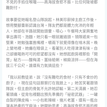
不見的手掐住喉嚨——高海拔食慾不振，比任何陡坡都
難對付。
故事要從她報名登山隊說起。林美珍辭掉主廚工作後，
想用雙腳重新認識台灣。隊友們都是體力充沛的年輕
人，她卻在半路就開始頭暈、噁心，午餐時大家興奮地
拿出壽司、泡麵，她只看一眼就撇過頭。領隊遞來一包
堅果，她勉強塞進嘴裡，嚼兩下就覺得像在啃木屑。晚
上營地裡，她癱在睡袋上，看著別人吃得津津有味，自
己卻連喝熱可可的慾望都沒有。她想起廚房裡那些「開
胃」秘方——酸梅湯、薑絲蛤蜊、椒麻涼拌——但在海
拔三千公尺，誰還有力氣搞這些？
「我以前教徒弟，說『沒有難吃的食材，只有不會炒的
廚子』，現在這句話狠狠打在我臉上。」她苦笑著跟領
隊說。但主廚的骨氣不允許她認輸。第二天清晨，她忍
著頭痛，從背包裡翻出預先準備的「祕密武器」：一罐
自製的陳皮梅、一小包乾辣椒、幾片老薑，還有一瓶台
灣本地產的芝麻油。她開始思考：高海拔食慾不振的根