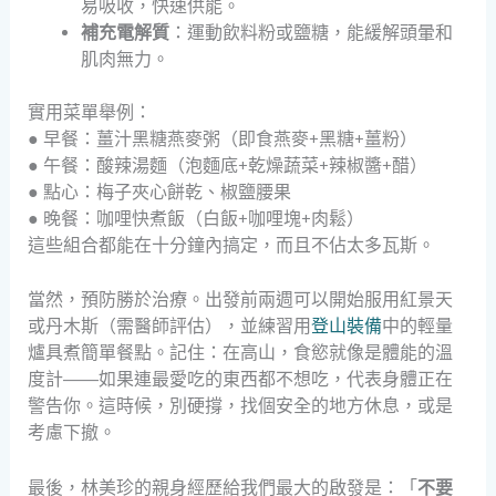
易吸收，快速供能。
補充電解質
：運動飲料粉或鹽糖，能緩解頭暈和
肌肉無力。
實用菜單舉例：
● 早餐：薑汁黑糖燕麥粥（即食燕麥+黑糖+薑粉）
● 午餐：酸辣湯麵（泡麵底+乾燥蔬菜+辣椒醬+醋）
● 點心：梅子夾心餅乾、椒鹽腰果
● 晚餐：咖哩快煮飯（白飯+咖哩塊+肉鬆）
這些組合都能在十分鐘內搞定，而且不佔太多瓦斯。
當然，預防勝於治療。出發前兩週可以開始服用紅景天
或丹木斯（需醫師評估），並練習用
登山裝備
中的輕量
爐具煮簡單餐點。記住：在高山，食慾就像是體能的溫
度計——如果連最愛吃的東西都不想吃，代表身體正在
警告你。這時候，別硬撐，找個安全的地方休息，或是
考慮下撤。
最後，林美珍的親身經歷給我們最大的啟發是：「
不要