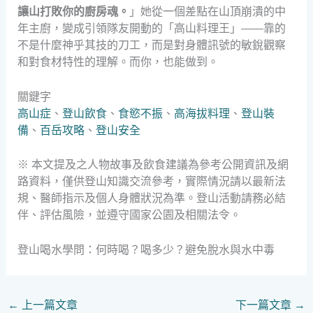
讓山打敗你的廚房魂。
」她從一個差點在山頂崩潰的中
年主廚，變成引領隊友開動的「高山料理王」——靠的
不是什麼神乎其技的刀工，而是對身體訊號的敏銳觀察
和對食材特性的理解。而你，也能做到。
關鍵字
高山症
、
登山飲食
、
食慾不振
、
高海拔料理
、
登山裝
備
、
百岳攻略
、
登山安全
※ 本文提及之人物故事及飲食建議為參考公開資訊及網
路資料，僅供登山知識交流參考，實際情況請以最新法
規、醫師指示及個人身體狀況為準。登山活動請務必結
伴、評估風險，並遵守國家公園及相關法令。
登山喝水學問：何時喝？喝多少？避免脫水與水中毒
←
上一篇文章
下一篇文章
→