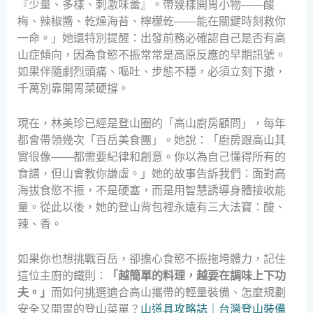
『少量、多樣、刺激味蕾』。帶幾樣開胃小物——酸
梅、辣椒醬、乾燥海苔、檸檬乾——能在關鍵時刻救你
一命。」她還特別提醒：出發前務必確認自己是否有高
山症傾向，因為食慾不振常常是高原反應的早期訊號。
如果伴隨劇烈頭痛、嘔吐、步態不穩，必須立刻下撤，
千萬別靠開胃菜硬撐。
現在，林美珍已經是登山圈的「高山廚房顧問」，每年
都會帶領幾次「百岳美食團」。她說：「廚房跟高山其
實很像——都需要紀律和創意。你以為自己懂得所有的
食譜，但山會教你謙虛。」她的故事告訴我們：面對高
海拔食慾不振，不是硬塞，而是用智慧誘導身體接收能
量。從此以後，她的登山背包裡永遠有三大法寶：酸、
辣、香。
如果你也想挑戰百岳，卻擔心食慾不振拖垮體力，記住
這位主廚的鐵則：
「越簡單的料理，越要在調味上下功
夫。」
而如何挑選適合高山攜帶的輕量裝備、怎麼規劃
安全又開胃的登山菜單？
山道具攻略誌｜台灣登山裝備