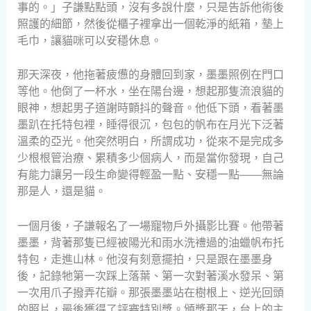
事的。」子謙點點頭，沒有多說什麼，只是告訴他術後
照護的細節，然後從櫃子裡拿出一個乾淨的紙箱，墊上
毛巾，讓貓咪可以安穩休息。
那天深夜，他拖著疲憊的身體回到家，墨墨照例在門口
等他。他倒了一杯水，坐在陽台邊，想起那隻流浪貓的
眼神，想起男子道謝時顫抖的聲音。他低下頭，看著墨
墨趴在托特包裡，睡得很沉，包包的帆布在月光下泛著
溫柔的亞光。他突然明白，所謂成功，從來不是完成多
少根根管治療、累積多少個病人，而是當你發現，自己
有能力讓另一段生命變得輕盈一點、安穩一點——無論
那是人，還是貓。
一個月後，子謙報名了一場寵物戶外攝影比賽。他帶著
墨墨，背著那隻已經被陽光和雨水洗禮過的油蠟帆布托
特包，走進山林。他沒有刻意擺拍，只是跟在墨墨身
後，記錄牠第一次踩上落葉、第一次對著溪水發呆、第
一次用爪子撥弄花瓣。那張墨墨站在樹根上、逆光回頭
的照片，最後獲得了評審特別獎。頒獎那天，台上的主