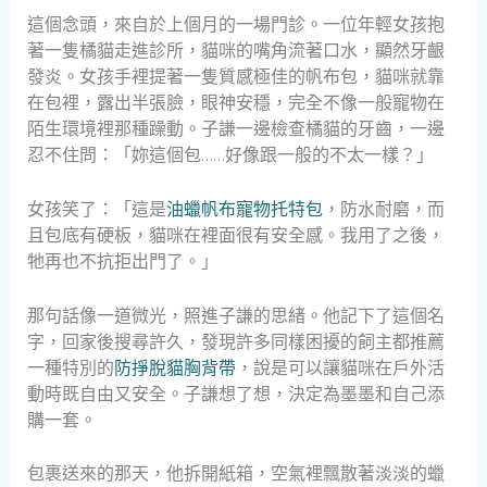
這個念頭，來自於上個月的一場門診。一位年輕女孩抱
著一隻橘貓走進診所，貓咪的嘴角流著口水，顯然牙齦
發炎。女孩手裡提著一隻質感極佳的帆布包，貓咪就靠
在包裡，露出半張臉，眼神安穩，完全不像一般寵物在
陌生環境裡那種躁動。子謙一邊檢查橘貓的牙齒，一邊
忍不住問：「妳這個包……好像跟一般的不太一樣？」
女孩笑了：「這是
油蠟帆布寵物托特包
，防水耐磨，而
且包底有硬板，貓咪在裡面很有安全感。我用了之後，
牠再也不抗拒出門了。」
那句話像一道微光，照進子謙的思緒。他記下了這個名
字，回家後搜尋許久，發現許多同樣困擾的飼主都推薦
一種特別的
防掙脫貓胸背帶
，說是可以讓貓咪在戶外活
動時既自由又安全。子謙想了想，決定為墨墨和自己添
購一套。
包裹送來的那天，他拆開紙箱，空氣裡飄散著淡淡的蠟