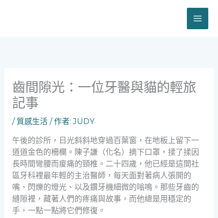
跳
至
主
要
內
容
齒間隙光：一位牙醫與貓的輕旅
記事
/
質感生活
/ 作者:
JUDY
午後的診所，日光斜斜地穿過百葉窗，在地板上留下一
道道金色的柵欄。陳子謙（化名）摘下口罩，揉了揉因
長時間彎腰而痠痛的頸椎。二十四歲，他已經是這間社
區牙科裡最年輕的主治醫師，每天面對著病人張開的
嘴、閃爍的燈光、以及鑽牙機細微的嗡鳴。那些牙齒的
縫隙裡，藏著人們的疼痛與故事，而他總是用穩定的
手，一點一點將它們修復。