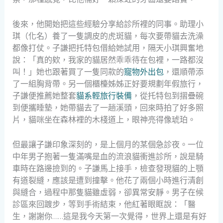
後來，他開始把這些經驗分享給診所裡的同事。助理小
琪（化名）養了一隻調皮的虎斑貓，每次要帶貓去洗澡
都像打仗。子謙把托特包借給她試用，隔天小琪興奮地
說：「真的欸，我家的貓居然乖乖待在包裡，一路都沒
叫！」她也跟著買了一隻同款的
寵物外出包
，還順帶添
了一組胸背帶。另一個櫃檯姊姊正好要規劃年假旅行，
子謙便推薦她整套
貓系輕旅行裝備
，從托特包到摺疊碗
到便攜睡墊，她帶貓去了一趟溪頭，回來時拍了好多照
片，貓咪坐在森林裡的木棧道上，眼神亮得像琥珀。
但最讓子謙印象深刻的，是上個月的某個急診夜。一位
中年男子抱著一隻滿嘴是血的流浪貓衝進診所，說是騎
車時在路邊撿到的。子謙馬上接手，檢查發現貓的上顎
有道裂縫，應該是遭到撞擊。他花了兩個小時進行清創
與縫合，過程中那隻貓雖虛弱，卻異常安靜。男子在候
診區來回踱步，等到手術結束，他紅著眼眶說：「醫
生，謝謝你……這是我今天第一次覺得，世界上還是有好