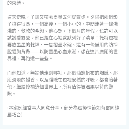
的束縛。
這天傍晚，子謙又帶著墨墨去河堤散步。夕陽把兩個影
子拉得很長，一個高瘦，一個小小的，中間連著一條淺
淺的、軟軟的牽繩。他心想，下個月的年假，也許可以
試試看露營。他已經在心裡默默列好了清單：托特包裡
要放墨墨的乾糧、一隻摺疊水碗、還有一條備用的防掙
脫貓胸背帶——以防墨墨心血來潮，想在這片廣闊的世
界裡，再跑遠一些些。
而他知道，無論他走到哪裡，那個油蠟帆布的觸感、那
股淡淡的蠟香、以及貓咪在包裡安穩的呼吸，都會陪著
他，繼續修補這個世界上，所有值得被溫柔以待的縫
隙。
(本案例經當事人同意分享，部分為虛擬情節如有雷同純
屬巧合)