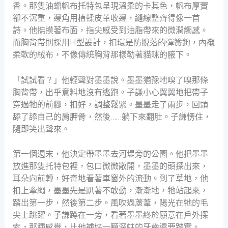
香。那隻油蠟帆布托特包呈現溫柔的卡其色，帆布厚實
卻不沉重，邊角用植鞣皮革收邊，縫線整齊得像一首
詩。他撫摸著布面，指尖感受到油脂帶來的微潤觸感。
而胸背帶則採用H型設計，扣環是防脫落的彈簧鉤，內襯
柔軟的絨布，不像傳統胸背那樣勒著貓咪的腋下。
「試試看？」他輕聲對墨墨說。墨墨猶豫地嗅了嗅那條
胸背帶，出乎意料地沒有逃跑。子謙小心翼翼地把帶子
穿過牠的前腳，扣好，調整鬆緊。墨墨走了兩步，回頭
舔了舔自己的肩胛骨，然後……躺下來翻肚。子謙愣住，
隨即笑出聲來。
第一個週末，他決定帶墨墨去河堤旁的公園。他把墨墨
放進那隻托特包裡，包口微微敞開，墨墨的頭探出來，
耳朵向前轉，好奇地看著車窗外的流動。到了草地，他
扣上牽繩，墨墨先是趴著不敢動，漸漸地，牠站起來，
踏出第一步，然後第二步。風吹過蘆葦，陽光在牠的毛
尖上跳躍。子謙蹲在一旁，看著墨墨終於願意在戶外探
索，那種感覺，比他補好一顆深蛀的牙齒還要踏實。