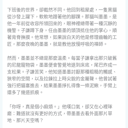
下班後的世界，卻截然不同。他回到租屋處，一隻黑貓
從沙發上躍下，軟軟地蹭著他的腳踝。那貓叫墨墨，是
他一年前從收容所領回來的，眼神裡總帶著一種沉靜的
機警。子謙蹲下身，任由墨墨的頭頂抵住他的掌心，順
著背脊撫摸。他常想，如果說白天的他是修理齒輪的工
匠，那麼夜晚的墨墨，就是教他放慢呼吸的禪師。
然而，墨墨並不總是那麼溫柔。每當子謙拿出那只破舊
的尼龍寵物袋，墨墨便會警覺地退到床底，尾巴炸成一
支松果。子謙苦笑，他知道墨墨討厭那種粗糙的觸感、
狹窄的空間，以及拉鍊拉上時尖銳的金屬聲。他曾試著
強行把貓塞進去，結果墨墨掙扎得像一條泥鰍，手臂上
還多了幾道抓痕。
「你呀，真是個小麻煩。」他嘆口氣，卻又在心裡琢
磨：難道就沒有更好的方式，帶墨墨去看外面那片草
地、那片天空嗎？