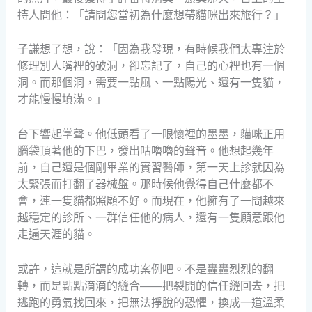
持人問他：「請問您當初為什麼想帶貓咪出來旅行？」
子謙想了想，說：「因為我發現，有時候我們太專注於
修理別人嘴裡的破洞，卻忘記了，自己的心裡也有一個
洞。而那個洞，需要一點風、一點陽光、還有一隻貓，
才能慢慢填滿。」
台下響起掌聲。他低頭看了一眼懷裡的墨墨，貓咪正用
腦袋頂著他的下巴，發出咕嚕嚕的聲音。他想起幾年
前，自己還是個剛畢業的實習醫師，第一天上診就因為
太緊張而打翻了器械盤。那時候他覺得自己什麼都不
會，連一隻貓都照顧不好。而現在，他擁有了一間越來
越穩定的診所、一群信任他的病人，還有一隻願意跟他
走遍天涯的貓。
或許，這就是所謂的成功案例吧。不是轟轟烈烈的翻
轉，而是點點滴滴的縫合——把裂開的信任縫回去，把
逃跑的勇氣找回來，把無法掙脫的恐懼，換成一道溫柔