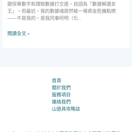
跟保單數字和理賠數據打交道，自詡為「數據解讀女
當
王」。但最近，我的數據魂居然被一場資金危機點燃
鋪
——不是我的，是我同事阿明（化…
融
資
閱讀全文 »
發
現
之
旅：
數
字
告
首頁
訴
關於我們
你
服務項目
的
連絡我們
聰
山道具攻略誌
明
選
擇