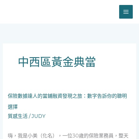
跳
至
主
要
內
容
中西區黃金典當
保
保險數據達人的當鋪融資發現之旅：數字告訴你的聰明
險
選擇
數
據
質感生活
/
JUDY
達
人
嗨，我是小美（化名），一位30歲的保險業務員，整天
的