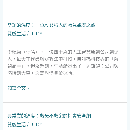
利
師
父
當
當舖的溫度：一位AI女強人的救急蛻變之旅
親
舖
的
質感生活
/
JUDY
的
社
溫
會
度：
李曉薇（化名），一位四十歲的人工智慧新創公司創辦
安
一
人，每天在代碼與演算法中打轉，自詡為科技界的「解
全
位
題高手」。但沒想到，生活給她出了一道難題：公司突
網
AI
然接到大單，急需周轉資金採購…
觀
女
點
強
閱讀全文 »
人
的
救
急
典
典當業的溫度：救急不救窮的社會安全網
蛻
當
質感生活
/
JUDY
變
業