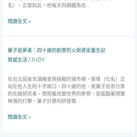
名），正是如此。他每天與鋼鐵為伍…
靠
夥
閱讀全文 »
伴，
一
段
模
量
量子追夢者：四十歲的創業烈火與資金重生記
具
子
技
質感生活
/
JUDY
追
術
夢
員
者：
在台北這座充滿機會與挑戰的城市裡，張偉（化名）正
的
四
站在他人生的十字路口。四十歲的他，是量子信息行業
重
十
的先鋒研究者，懷抱著改變世界的夢想，卻面臨著現實
生
歲
無情的打擊。量子計算的研發需…
旅
的
程
創
閱讀全文 »
業
烈
火