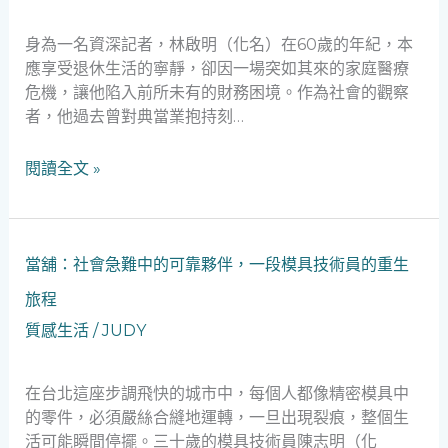
之
的
旅
溫
身為一名資深記者，林啟明（化名）在60歲的年紀，本
度：
應享受退休生活的寧靜，卻因一場突如其來的家庭醫療
救
危機，讓他陷入前所未有的財務困境。作為社會的觀察
急
者，他過去曾對典當業抱持刻…
不
救
閱讀全文 »
窮
的
社
會
當
當舖：社會急難中的可靠夥伴，一段模具技術員的重生
安
舖：
旅程
全
社
網
會
質感生活
/
JUDY
急
難
在台北這座步調飛快的城市中，每個人都像精密模具中
中
的零件，必須嚴絲合縫地運轉，一旦出現裂痕，整個生
的
活可能瞬間停擺。三十歲的模具技術員陳志明（化
可