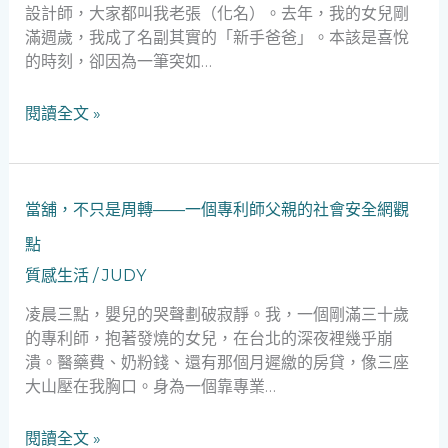
設計師，大家都叫我老張（化名）。去年，我的女兒剛
救
滿週歲，我成了名副其實的「新手爸爸」。本該是喜悅
急：
的時刻，卻因為一筆突如…
一
位
閱讀全文 »
新
手
爸
爸
當
當舖，不只是周轉——一個專利師父親的社會安全網觀
的
舖，
台
點
不
北
只
質感生活
/
JUDY
生
是
活
凌晨三點，嬰兒的哭聲劃破寂靜。我，一個剛滿三十歲
周
啟
的專利師，抱著發燒的女兒，在台北的深夜裡幾乎崩
轉
示
潰。醫藥費、奶粉錢、還有那個月遲繳的房貸，像三座
——
錄
大山壓在我胸口。身為一個靠專業…
一
個
閱讀全文 »
專