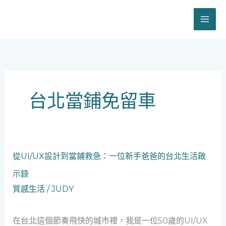
跳
至
主
要
內
容
台北當鋪免留車
從
從UI/UX設計到當鋪救急：一位新手爸爸的台北生活啟
UI/UX
示錄
設
計
質感生活
/
JUDY
到
當
在台北這個節奏飛快的城市裡，我是一位50歲的UI/UX
鋪