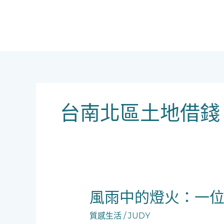
跳
至
主
要
內
容
台南北區土地借錢
風
風雨中的燈火：一
雨
質感生活
/
JUDY
中