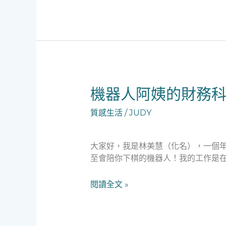
計
師
的
手
足
救
急
機
機器人阿姨的財務科
之
器
旅
質感生活
/
JUDY
人
阿
姨
大家好，我是林美慧（化名），一個
的
至會陪你下棋的機器人！我的工作是在
財
務
閱讀全文 »
科
普：
當
AI