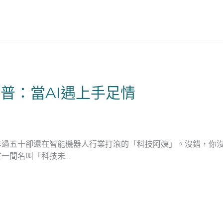
普：當AI遇上手足情
年過五十卻還在智能機器人行業打滾的「科技阿姨」。沒錯，你
一間名叫「科技未…