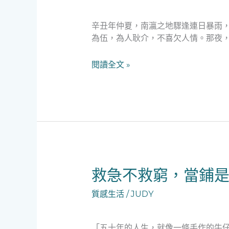
的
燈
辛丑年仲夏，南瀛之地驟逢連日暴雨
火：
為伍，為人耿介，不喜欠人情。那夜，
一
位
閱讀全文 »
藥
檢
員
與
老
當
舖
的
救
救
救急不救窮，當鋪
急
急
情
質感生活
/
JUDY
不
緣
救
窮，
「五十年的人生，就像一條手作的牛仔