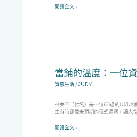
一
記
閱讀全文 »
位
婚
慶
老
闆
的
急
轉
彎
當
當鋪的溫度：一位
故
鋪
事
質感生活
/
JUDY
的
溫
度：
林美華（化名）是一位60歲的UI/
一
生有時卻像未預期的程式漏洞，讓人措
位
資
閱讀全文 »
深
設