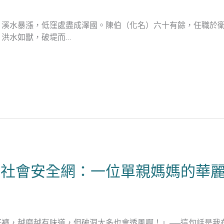
，溪水暴漲，低窪處盡成澤國。陳伯（化名）六十有餘，任職於
洪水如獸，破堤而…
是社會安全網：一位單親媽媽的華
褲，越磨越有味道，但破洞太多也會透風啊！」──這句話是我