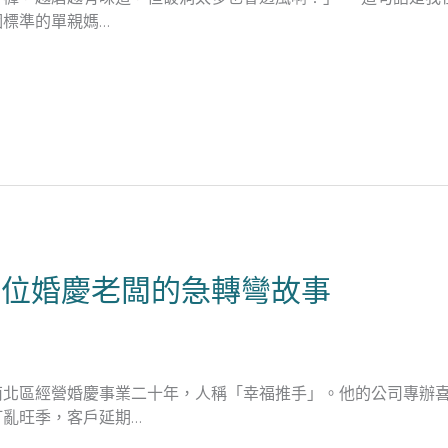
標準的單親媽…
一位婚慶老闆的急轉彎故事
南北區經營婚慶事業二十年，人稱「幸福推手」。他的公司專辦
亂旺季，客戶延期…