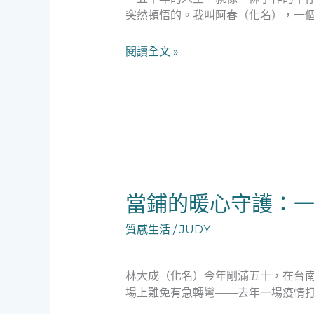
當
突然頓悟的。我叫阿春（化名），一個
鋪
是
閱讀全文 »
社
會
安
全
網：
一
位
單
親
當
當鋪的暖心守護：
媽
鋪
媽
質感生活
/
JUDY
的
的
暖
華
心
麗
林大成（化名）今年剛滿五十，在台
守
翻
場上難免有急轉彎——去年一場疫情打
護：
身