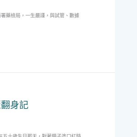
衛署藥檢局，一生嚴謹，與試管、數據
麗翻身記
在五十歲生日那天，對著鏡子塗口紅時