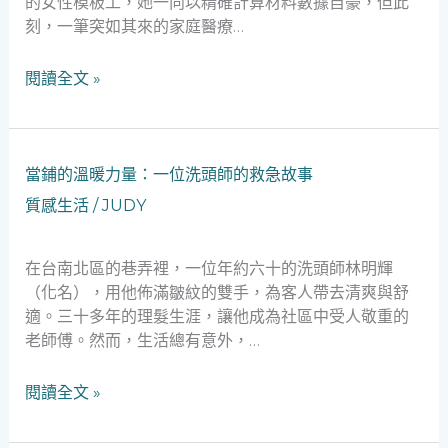
的女性模板工，她一向以精確計算材料數據自豪，但此
數
刻，一筆突如其來的家庭醫療…
據
背
閱讀全文 »
後
的
人
情
當
當鋪的溫暖力量：一位洗頭師的救急故事
救
鋪
質感生活
/
JUDY
急
的
網
溫
暖
在台南北區的巷弄裡，一位年約六十的洗頭師林明輝
力
（化名），用他佈滿皺紋的雙手，為客人帶去清爽與舒
量：
適。三十多年的理髮生涯，讓他成為社區中受人敬重的
一
老師傅。然而，生活總有意外，…
位
洗
閱讀全文 »
頭
師