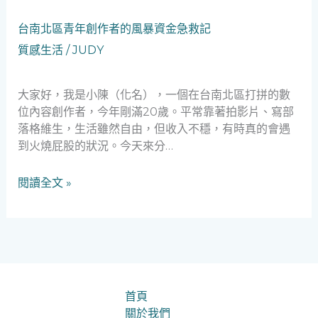
的
救
台
台南北區青年創作者的風暴資金急救記
急
南
質感生活
/
JUDY
故
北
事
區
青
大家好，我是小陳（化名），一個在台南北區打拼的數
年
位內容創作者，今年剛滿20歲。平常靠著拍影片、寫部
創
落格維生，生活雖然自由，但收入不穩，有時真的會遇
作
到火燒屁股的狀況。今天來分…
者
的
閱讀全文 »
風
暴
資
金
急
救
記
首頁
關於我們