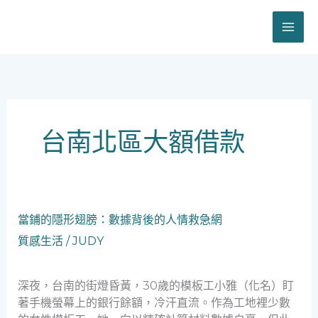
跳
至
主
要
內
容
台南北區大額借款
當
當鋪的隱形翅膀：數據背後的人情救急網
鋪
質感生活
/
JUDY
的
隱
形
深夜，台南的街燈昏黃，30歲的模板工小雅（化名）盯
翅
著手機螢幕上的銀行餘額，冷汗直流。作為工地裡少數
膀：