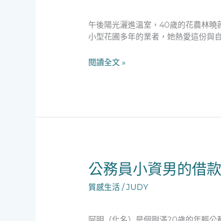
溫
度：
午後陽光灑進溫室，40歲的花農林曉
一
小型花圃多年的業者，她熱愛這份與自
位
花
閱讀全文 »
農
的
緊
急
融
資
故
事，
見
公
公務員小資男的借
證
務
社
質感生活
/
JUDY
員
會
小
安
資
全
阿明（化名）是個剛滿20歲的年輕公