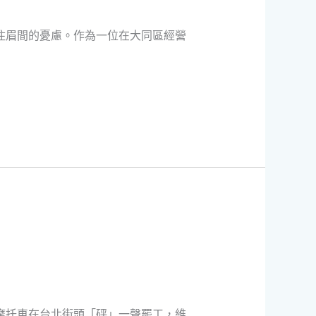
住眉間的憂慮。作為一位在大同區經營
摩托車在台北街頭「砰」一聲罷工，維