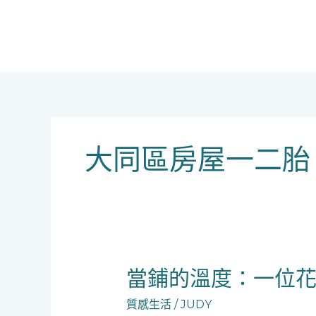
跳
至
主
要
內
容
大同區房屋一二胎
當
當鋪的溫度：一位
鋪
質感生活
/
JUDY
的