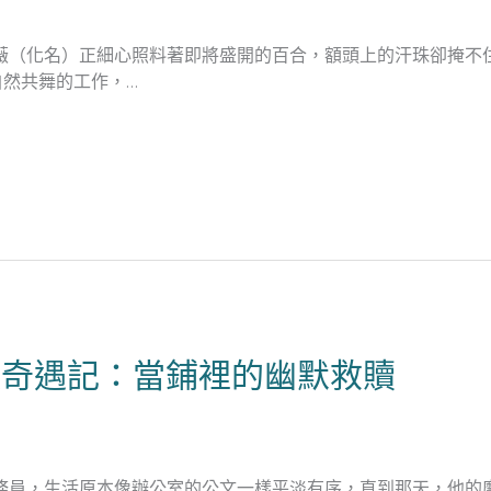
薇（化名）正細心照料著即將盛開的百合，額頭上的汗珠卻掩不
然共舞的工作，…
款奇遇記：當鋪裡的幽默救贖
務員，生活原本像辦公室的公文一樣平淡有序，直到那天，他的