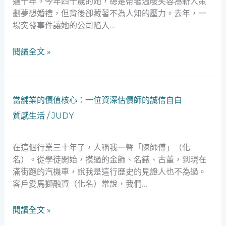
逾十年。今年四十歲的她，總是帶著溫暖笑容為新人策
位
劃夢想婚禮，但背後卻藏著不為人知的壓力。去年，一
婚
場突發事件讓她的公司陷入…
慶
女
閱讀全文 »
老
闆
的
急
當
當舖業的價值核心：一位資深估價師的誠信自白
難
舖
質感生活
/
JUDY
重
業
生
的
記
價
在這個行業三十年了，人稱我一聲「陳師傅」（化
值
名）。從學徒開始，摸過的金飾、名錶、古董，到現在
核
滿街跑的汽機車，說我是這行歷史的見證人也不為過。
心：
客戶愛馬獅融資（化名）常說，我們…
一
位
閱讀全文 »
資