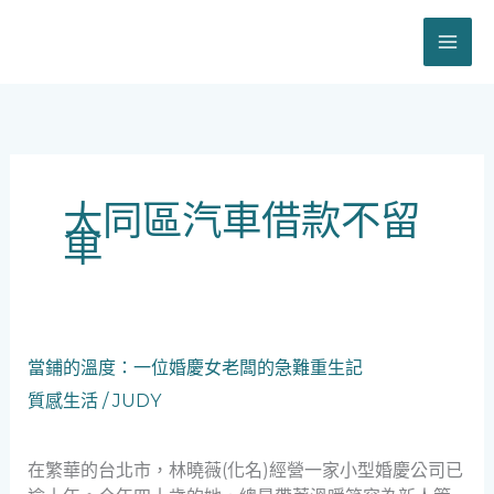
跳
至
主
要
內
容
大同區汽車借款不留
車
當
當鋪的溫度：一位婚慶女老闆的急難重生記
鋪
質感生活
/
JUDY
的
溫
度：
在繁華的台北市，林曉薇(化名)經營一家小型婚慶公司已
一