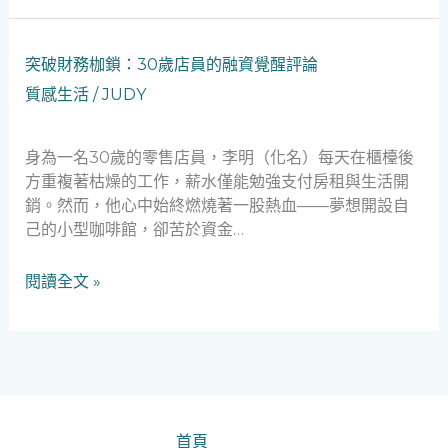
深
估
價
突
突破財務枷鎖：30歲店員的融資覺醒評論
師
破
質感生活
/
JUDY
的
財
誠
務
信
枷
身為一名30歲的零售店員，李明（化名）每天在櫃檯後
自
鎖：
方重複著枯燥的工作，薪水僅能勉強支付房租與生活開
白
30
銷。然而，他心中始終燃燒著一股熱血——夢想開設自
歲
己的小型咖啡館，卻苦於資金…
店
員
閱讀全文 »
的
融
資
覺
醒
評
論
首頁