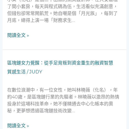
慧
的
了間小套房，每天與程式碼為伍，生活看似充滿創意，
融
但錢包卻常常鬧飢荒。她自嘲是個「月光族」，每到了
資
月底，總得上演一場「財務求生…
冒
險：
閱讀全文 »
幽
默
化
解
區
區塊鏈女力覺醒：從手足背叛到資金重生的融資智慧
財
塊
質感生活
/
JUDY
務
鏈
危
女
機
力
在數位浪潮中，有一位女性，她叫林曉薇（化名），年
覺
約40歲，是區塊鏈行業的先驅者。林曉薇以激昂的熱情
醒：
投身於這場科技革命，她不僅精通去中心化帳本的奧
從
秘，更夢想透過區塊鏈技術改變…
手
足
閱讀全文 »
背