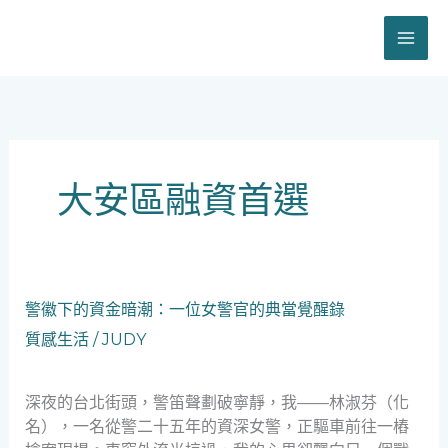
跳
至
主
要
內
容
大安區融資首選
警
警徽下的資金暗潮：一位女警官的典當覺醒錄
徽
質感生活
/
JUDY
下
的
資
深夜的台北街頭，警笛聲劃破寧靜，我——林淑芬（化
金
名），一名從警二十五年的資深女警，正驅車前往一樁
暗