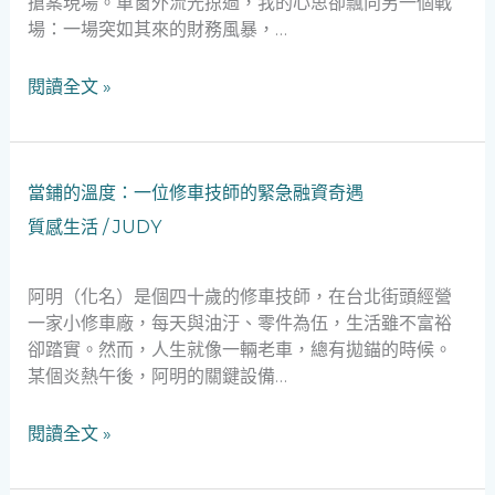
搶案現場。車窗外流光掠過，我的心思卻飄向另一個戰
潮：
場：一場突如其來的財務風暴，…
一
位
閱讀全文 »
女
警
官
的
當
當鋪的溫度：一位修車技師的緊急融資奇遇
典
鋪
質感生活
/
JUDY
當
的
覺
溫
醒
度：
阿明（化名）是個四十歲的修車技師，在台北街頭經營
錄
一
一家小修車廠，每天與油汙、零件為伍，生活雖不富裕
位
卻踏實。然而，人生就像一輛老車，總有拋錨的時候。
修
某個炎熱午後，阿明的關鍵設備…
車
技
閱讀全文 »
師
的