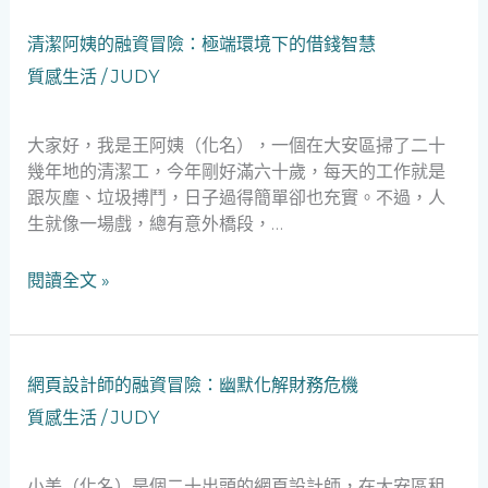
緊
急
清
清潔阿姨的融資冒險：極端環境下的借錢智慧
融
潔
質感生活
/
JUDY
資
阿
奇
姨
遇
的
大家好，我是王阿姨（化名），一個在大安區掃了二十
融
幾年地的清潔工，今年剛好滿六十歲，每天的工作就是
資
跟灰塵、垃圾搏鬥，日子過得簡單卻也充實。不過，人
冒
生就像一場戲，總有意外橋段，…
險：
極
閱讀全文 »
端
環
境
下
網
網頁設計師的融資冒險：幽默化解財務危機
的
頁
質感生活
/
JUDY
借
設
錢
計
智
師
小美（化名）是個二十出頭的網頁設計師，在大安區租