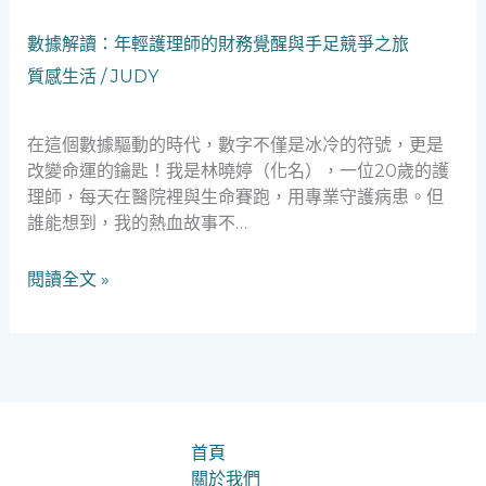
的
專
數
數據解讀：年輕護理師的財務覺醒與手足競爭之旅
業
據
質感生活
/
JUDY
抉
解
擇
讀：
與
年
在這個數據驅動的時代，數字不僅是冰冷的符號，更是
情
輕
改變命運的鑰匙！我是林曉婷（化名），一位20歲的護
感
護
理師，每天在醫院裡與生命賽跑，用專業守護病患。但
智
理
誰能想到，我的熱血故事不…
慧
師
的
閱讀全文 »
財
務
覺
醒
與
手
足
首頁
競
關於我們