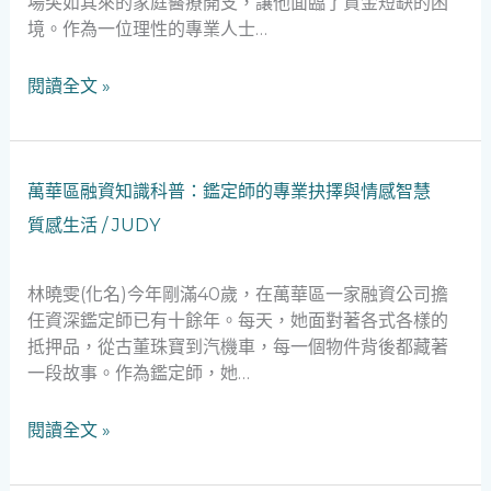
場突如其來的家庭醫療開支，讓他面臨了資金短缺的困
環
境。作為一位理性的專業人士…
境
稽
閱讀全文 »
查
員
的
緊
萬
萬華區融資知識科普：鑑定師的專業抉擇與情感智慧
急
華
質感生活
/
JUDY
資
區
金
融
守
資
林曉雯(化名)今年剛滿40歲，在萬華區一家融資公司擔
護
知
任資深鑑定師已有十餘年。每天，她面對著各式各樣的
故
識
抵押品，從古董珠寶到汽機車，每一個物件背後都藏著
事
科
一段故事。作為鑑定師，她…
普：
鑑
閱讀全文 »
定
師