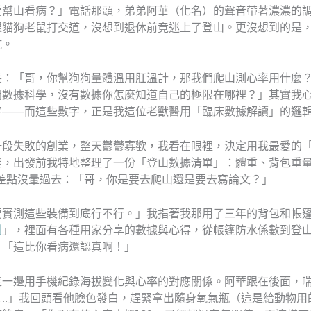
要幫山看病？」電話那頭，弟弟阿華（化名）的聲音帶著濃濃的
跟貓狗老鼠打交道，沒想到退休前竟迷上了登山。更沒想到的是
坑。
笑：「哥，你幫狗狗量體溫用肛溫計，那我們爬山測心率用什麼
門數據科學，沒有數據你怎麼知道自己的極限在哪裡？」其實我
字——而這些數字，正是我這位老獸醫用「臨床數據解讀」的邏
一段失敗的創業，整天鬱鬱寡歡，我看在眼裡，決定用我最愛的
走，出發前我特地整理了一份「登山數據清單」：體重、背包重
差點沒暈過去：「哥，你是要去爬山還是要去寫論文？」
要實測這些裝備到底行不行。」我指著我那用了三年的背包和帳
測
」，裡面有各種用家分享的數據與心得，從帳篷防水係數到登
：「這比你看病還認真啊！」
一邊用手機紀錄海拔變化與心率的對應關係。阿華跟在後面，喘
了……」我回頭看他臉色發白，趕緊拿出隨身氧氣瓶（這是給動物