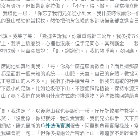
認沒有骨折，但韌帶肯定拉傷了。「不行，得下撤。」我當機立
」我瞪他一眼：「你忘了我們兄弟從小到大，我什麼時候讓你一
己的登山杖給他當拐杖，然後把他背包裡的多餘裝備全部塞進自
地說。我笑了笑：「數據告訴我，你體重減輕三公斤，我多揹五公
實上，我嘴上這麼說，心裡也沒底。但手足同心，其利斷金——
袋裡取暖，阿華突然說：「哥，謝謝你。」我假裝睡著，沒回應
，席間他認真地問我：「哥，你為什麼這麼喜歡登山？而且還那
，都是面對一個未知的系統——山脈、天氣、自己的身體。數據
真正尊重山的人不多。」我指了指手機螢幕上一個我常追蹤的社
留下最小的足跡。比如垃圾帶下山、不隨便踩踏植被、保持水源
下山了嗎？我們在營地用什麼方式處理排泄物？這些數據回饋給
「哥，我決定了，以後爬山我也要跟你一樣，斤斤計較那些數字
也笑：「沒關係，你記就好，我負責實測，我們兄弟聯手，天下
個網站，研究最新的
戶外裝備實測
報告，阿華則負責實際操練，
後我總會補一句：「但你多揹兩公斤啤酒上山，難道就不是輕量