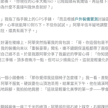
節奏。「你現在的心率大概160，已經超過有氧閾值，再這樣
你為什麼不直接叫我休息就好？」
」我指了指手腕上的GPS手錶，「而且根據
戶外裝備實測
討論
0步，心率就能降10到15下。不信你試試。」阿華半信半疑地調
據狂，還真有兩下子。」
正好灑在稜線上，阿華突然指著我的背包說：「哥，你這個包是
，我的裝備向來以「重裝豪華」聞名，連不鏽鋼保溫瓶都帶了兩
跟自己過不去。於是我跟阿華分享了我最近的學習心得：「你知
用三季帳，頂多夜晚冷一點，但可以少揹兩公斤。這就是輕量化
出一個小摺疊椅：「那你覺得我這個椅子怎麼樣？」我一看，差
」阿華不服氣，硬說要在山頂泡茶用。結果當天下午，他在過溪
惱地跺腳，我拍拍他肩膀：「這就是輕量化美學的第一步——學
要翻越最後一座三千米的峰頂，阿華卻在碎石坡上踩空，右腳踝