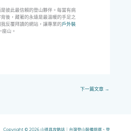
而是彼此最信賴的登山夥伴。每當有病
字背後，藏著的永遠是最溫暖的手足之
個我反覆拜讀的網站，讓專業的
戶外裝
一座山。
下一篇文章
→
Copyright © 2026 山道具攻略誌｜台灣登山裝備挑選、登