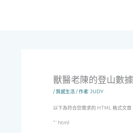
跳
至
主
要
內
容
獸醫老陳的登山數
/
質感生活
/ 作者:
JUDY
以下為符合您需求的 HTML 格式文章
“`html