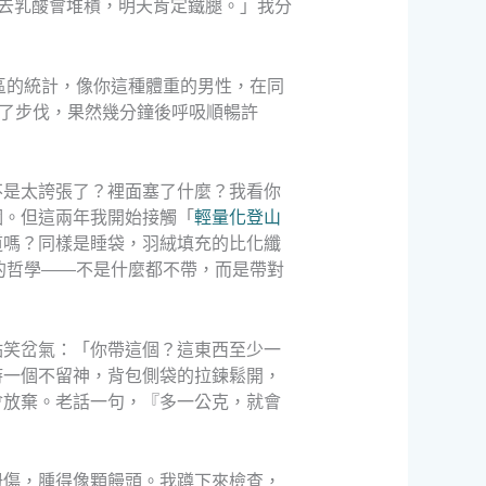
下去乳酸會堆積，明天肯定鐵腿。」我分
區的統計，像你這種體重的男性，在同
整了步伐，果然幾分鐘後呼吸順暢許
不是太誇張了？裡面塞了什麼？我看你
個。但這兩年我開始接觸「
輕量化登山
道嗎？同樣是睡袋，羽絨填充的比化纖
的哲學——不是什麼都不帶，而是帶對
點笑岔氣：「你帶這個？這東西至少一
時一個不留神，背包側袋的拉鍊鬆開，
會放棄。老話一句，『多一公克，就會
扭傷，腫得像顆饅頭。我蹲下來檢查，