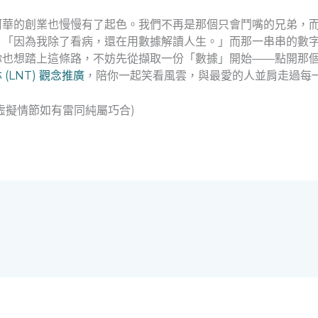
阿華的創業也慢慢有了起色。我們不再是那個只會鬥嘴的兄弟，
：「因為我除了看病，還在用數據解讀人生。」而那一串串的數
你也想踏上這條路，不妨先從擷取一份「數據」開始——點開那
(LNT) 觀念推廣
，陪你一起笑看風雲，與最愛的人並肩走過每
虛擬情節如有雷同純屬巧合)