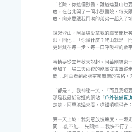
「老陳，你這個獸醫，難道連登山也
歲，在台北開了一間小獸醫院，每天
歲、向來愛跟我鬥嘴的弟弟一起入了
說起登山，阿華總愛拿我的職業開玩
眼，回他：「你懂什麼？爬山就是一
更是藏在每一步、每一口呼吸裡的數
事情要從去年秋天說起。阿華剛結束
參加了一場三天兩夜的能高安東軍縱
間……阿華看到那張密密麻麻的表格，
「都是。」我神秘一笑，「而且我還
那是我最近常逛的網站「
戶外裝備實
楚楚。阿華湊過來看，嘴裡嘖嘖稱奇
第一天上坡，我刻意放慢速度，一邊走
間……能不能……先關掉……我快不行