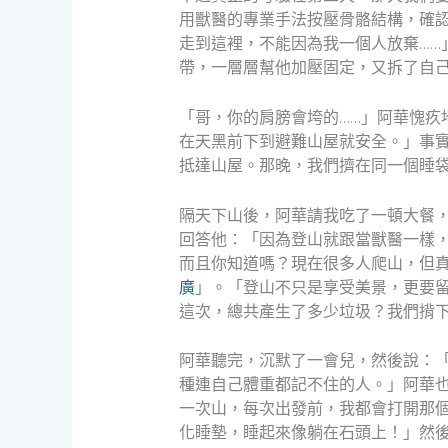
用獸醫的專業手法按壓骨骼結構，確
走到這裡，不能因為我一個人放棄……
帶，一層層幫他加壓固定，又拆了自
「哥，你的肩膀會垮的……」阿華愧疚
在天黑前下到避難山屋就安全。」事
抵達山屋。那晚，我們擠在同一個睡
隔天下山後，阿華請我吃了一頓大餐
回答他：「因為登山就跟當獸醫一樣
而且你知道嗎？現在很多人爬山，但
廣
」。「登山不只是享受美景，更要
這次，總共產生了多少垃圾？我們揹
阿華聽完，沉默了一會兒，然後說：
種連自己體重都記不住的人。」阿華
一次山，每次出發前，我都會打開那
化睡墊，睡起來像躺在石頭上！」然