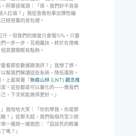
斷。阿華卻搖頭：「哥，我們好不容易
個人扛過？」我從急救包拿出彈性繃
己已經很重的背包裡。
斤，但我們的速度只會慢15%，只要
我們一步一步，互相攙扶，終於在傍晚
，但其實眼眶有點熱。
麼愛看那些數據跟測評？」我想了想，
可以幫我們解讀這些系統，降低風險。
團，上面寫著「
無痕山林 (LNT) 觀念推
清潔。這些都是可以量化的——像我們
自己，下次就能做得更好。」
。」我哈哈大笑：「你別學我，你是那
無敵！」從那天起，我們每個月至少爬
常常一邊爬一邊抱怨：「這該死的輕量
化了嗎？」