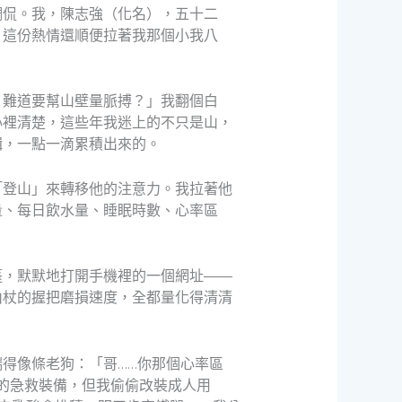
調侃。我，陳志強（化名），五十二
，這份熱情還順便拉著我那個小我八
？難道要幫山壁量脈搏？」我翻個白
心裡清楚，這些年我迷上的不只是山，
輯，一點一滴累積出來的。
「登山」來轉移他的注意力。我拉著他
量、每日飲水量、睡眠時數、心率區
篷，默默地打開手機裡的一個網址——
山杖的握把磨損速度，全都量化得清清
得像條老狗：「哥……你那個心率區
用的急救裝備，但我偷偷改裝成人用