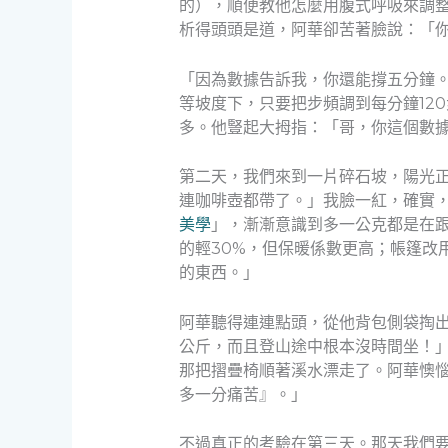
的），順便教他怎麼用腹式呼吸來調整
析得頭頭是道，阿華卻苦著臉說：「
「因為數據告訴我，你還能撐五分鐘。
等坡度下，只要把步頻調到每分鐘12
多。他豎起大拇指：「哥，你這個數
第二天，我們來到一片碎石坡，陽光
連咖啡壺都帶了。」我臉一紅，確實
美學
」，漸漸意識到多一公克都是在
的輕30%，但保暖係數更高；帳篷改
的東西。」
阿華聽得連連點頭，從他背包側袋掏
公斤，而且登山途中根本沒時間坐！
那把摺疊椅順著溪水漂走了。阿華懊
多一分痛苦』。」
不過真正的考驗在第三天。那天我們